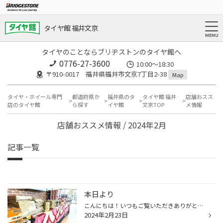
タイヤ館 福井文京
タイヤのことならブリヂストンのタイヤ館へ
0776-27-3600
10:00～18:30
〒910-0017 福井県福井市文京7丁目2-38
Map
タイヤ・ホイール専門
都道府県か
福井県のタ
タイヤ館 福井
店舗おスス
店のタイヤ館
ら探す
イヤ館
文京TOP
メ情報
店舗おススメ情報 / 2024年2月
記事一覧
本日より
こんにちは！いつもご覧いただきありがとうございます！ タイヤ館福井文京です（^ω^） 本日より始まりました 春の大商談会！！！！！ 昨日すべての景品が揃ったので安堵したってのはここだけの話です（笑） 今回の景品はお酒を飲まれない方も選びやすいという店長の粋な心意気です
2024年2月23日