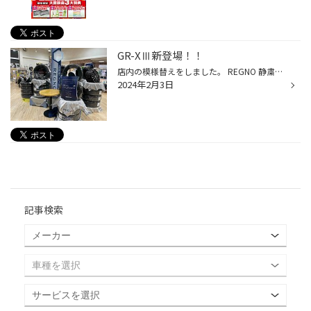
GR-XⅢ新登場！！
店内の模様替えをしました。 REGNO 静粛性にとにかくこだわっています！ 設置圧もさらに最適化されふらつきも抑えられています(*'ω'*) 推奨車種はセダンです。 セダンにお乗りの方は是非ともご検討ください
2024年2月3日
記事検索