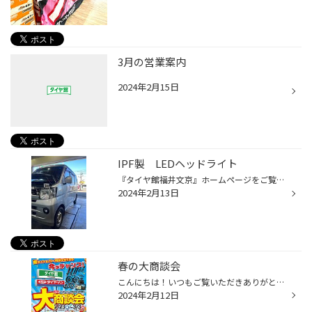
3月の営業案内
2024年2月15日
IPF製 LEDヘッドライト
『タイヤ館福井文京』ホームページをご覧いただきありがとうございます。 今日も元気に営業中です！！ さて今回は、IPF製LEDヘッドライトバルブをご購入いただきました。ありがとうございます。 ハロゲンからLEDへの交換で明るくなりお客様も大変喜んで帰られました！！(^^♪ ご一緒にワイパーも交換...
2024年2月13日
春の大商談会
こんにちは！いつもご覧いただきありがとうございます！ タイヤ館福井文京です（^ω^） 今年も春の大商談会の時期になりました！ 期間は2/23～3/3となります!(^^)! 今回の商談会はタイヤだけではなく、 カー用品も割引が効くので 欲しいものがある方は是非ご来店ください！！ お見積りだけでも大歓迎...
2024年2月12日