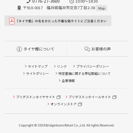
0776-27-3600
10:00～18:30
〒910-0017 福井県福井市文京7丁目2-38
Map
タイヤ館について
お客様の声
サイトマップ
リンク
プライバシーポリシー
サイトポリシー
特定整備に関する弊社取組について
企業情報
ブリヂストンタイヤサイト
ブリヂストンホイールサイト
オンラインストア
Copyright © 2024 Bridgestone Retail Co.,Ltd. All rights Reserved.
タイヤ点検・安全点検/タイヤ履き替え/オイル交換/その他
ピット作業の予約