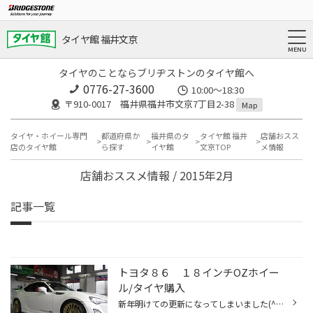
タイヤ館 福井文京
タイヤのことならブリヂストンのタイヤ館へ
0776-27-3600
10:00～18:30
〒910-0017 福井県福井市文京7丁目2-38
Map
タイヤ・ホイール専門
都道府県か
福井県のタ
タイヤ館 福井
店舗おスス
店のタイヤ館
ら探す
イヤ館
文京TOP
メ情報
店舗おススメ情報 / 2015年2月
記事一覧
トヨタ８６ １８インチOZホイー
ル/タイヤ購入
新年明けての更新になってしまいました(^_^) 細かい作業での取付は有ったのですが写真を撮っていなかった為UP出来なかったのも有り申し訳ありません(´・ω・｀) さて、本日は去年の暮れに御購入頂いていたOZのホイールとファイアストンのタイヤをお客様がご自分で取り付けるとの事でお持ち帰り頂きま...