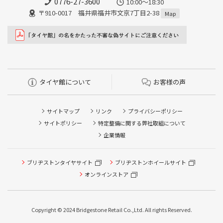
0776-27-3600
10:00～18:30
〒910-0017 福井県福井市文京7丁目2-38
Map
タイヤ館について
お客様の声
サイトマップ
リンク
プライバシーポリシー
サイトポリシー
特定整備に関する弊社取組について
企業情報
ブリヂストンタイヤサイト
ブリヂストンホイールサイト
オンラインストア
Copyright © 2024 Bridgestone Retail Co.,Ltd. All rights Reserved.
タイヤ点検・安全点検/タイヤ履き替え/オイル交換/その他
ピット作業の予約