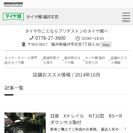
タイヤ館 福井文京
タイヤのことならブリヂストンのタイヤ館へ
0776-27-3600
10:00～18:30
〒910-0017 福井県福井市文京7丁目2-38
Map
タイヤ・ホイール専門
都道府県か
福井県のタ
タイヤ館 福井
店舗おスス
店のタイヤ館
ら探す
イヤ館
文京TOP
メ情報
店舗おススメ情報 / 2014年10月
記事一覧
日産 Xトレイル NT32型 RSーR
ダウンサス取付
新車ご購入でご来店のお客様。 最近人気のSUVタイプ、カッコいいのですが、お客様より「タイヤの上側にできる隙間がどうにかならないか」とのご相談を頂き、ダウンサスをご購入頂きました。 まだ車が新しくダウンサスでの設定が少ない車種、今回新発売されたRS-RのTi2000がダウン量も理想的だったの...