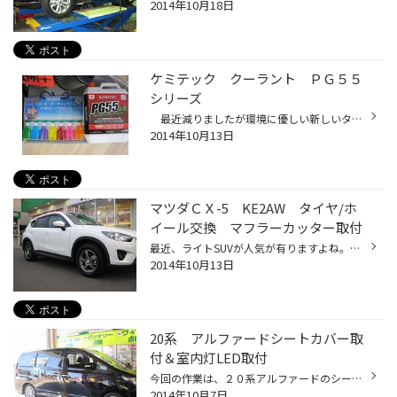
2014年10月18日
ケミテック クーラント ＰＧ５５
シリーズ
最近減りましたが環境に優しい新しいタイプのクーラント液。この夏交換をおススメです。 クーラントと言っても本来は冷却水が正しく、これはお車のエンジンを大事に使用していく中でエンジンオイルと等しいぐらい重要な交換液体なのです。クーラントは添加剤の略称みたいなものですかね。 液体で...
2014年10月13日
マツダＣＸ-5 KE2AW タイヤ/ホ
イール交換 マフラーカッター取付
最近、ライトSUVが人気が有りますよね。色々なメーカーさんから新しい車が発売されていますが、今回のCX-5も例に漏れず人気が有りますね。 今回のお客様は、新車に乗換らえるとの事でスタッドレスタイヤ御購入と同時に夏タイヤ用にカッコ良く、軽いホイールでお選びして頂き決まったホイールが ス...
2014年10月13日
20系 アルファードシートカバー取
付＆室内灯LED取付
今回の作業は、２０系アルファードのシートカバーとシートヒーターに室内の照明をＬＥＤに交換。 シートカバーは信頼のスパイシーチューンを選択。そのシートカバーにシートヒーターも取付させていただきました。室内の照明には最近は車種セットで販売しているワールドウィンのＬＥＤキットで交換さ...
2014年10月7日