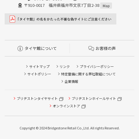
〒910-0017 福井県福井市文京7丁目2-38
Map
タイヤ館について
お客様の声
サイトマップ
リンク
プライバシーポリシー
サイトポリシー
特定整備に関する弊社取組について
企業情報
ブリヂストンタイヤサイト
ブリヂストンホイールサイト
オンラインストア
Copyright © 2024 Bridgestone Retail Co.,Ltd. All rights Reserved.
タイヤ点検・安全点検/タイヤ履き替え/オイル交換/その他
ピット作業の予約