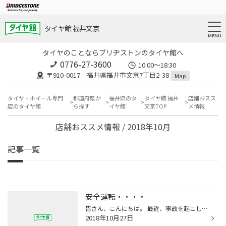
タイヤ館 福井文京
タイヤのことならブリヂストンのタイヤ館へ
0776-27-3600
10:00～18:30
〒910-0017 福井県福井市文京7丁目2-38
Map
タイヤ・ホイール専門
都道府県か
福井県のタ
タイヤ館 福井
店舗おスス
店のタイヤ館
ら探す
イヤ館
文京TOP
メ情報
店舗おススメ情報 / 2018年10月
記事一覧
安全運転・・・・
皆さん、こんにちは。 最近、事故を起こしている場面を見かけることが多いように感じます。 冬も近づき、日が沈むのが早くなっていますので、運転をされる方は、気を付けてください。 皆さんも事故などのトラブルに遭わないためにも、日頃から安全運転を心がけましょうね。
2018年10月27日