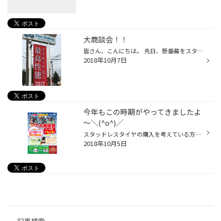
大商談会！！
皆さん、こんにちは。 先日、懸垂幕をスタッドレス用の物に交換しました。皆さんは、冬の準備はされていますか？ 当店では、昨日・今日・明日と大商談会を行っています。冬タイヤだけでなく夏タイヤも在庫しておりますので、購入を検討されている方は、一度当店にお越し下さい。
2018年10月7日
今年もこの時期がやってきましたよ
～＼(^o^)／
スタッドレスタイヤの購入を考えている方。。。 お待たせしました!! 今年もスタッドレスタイヤ大商談会を開催いたしますっっ!!(ﾟ∀ﾟ) 明日１０月６日(土)～８日(月)までとなっております!! ３日間限りのびっくり価格となっておりますのでこの機会に是非ご来店ください(*´∀｀*) ご予約頂いた方、お見...
2018年10月5日