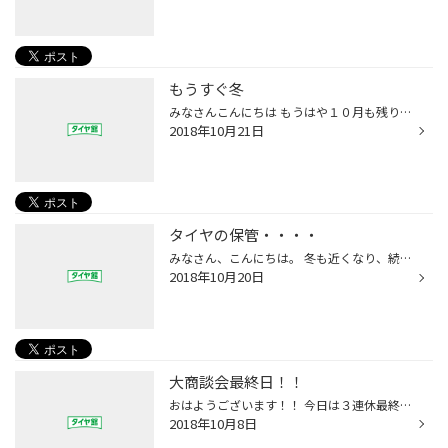
もうすぐ冬
みなさんこんにちは もうはや１０月も残りわずかですね もう少しで寒い時期突入ですね！ 体調管理しっかりしましょう！！ ぼくたちにとってわ１年で１番忙しい時期になります笑
2018年10月21日
タイヤの保管・・・・
みなさん、こんにちは。 冬も近くなり、続々とスタッドレスタイヤのご成約をされていかれる方が増えています。 購入を検討されている方は、早めの購入をオススメしています。 当店では、タイヤの保管サービスも行っております！！ ●タイヤの保管場所にお困りの方 ●タイヤ交換の際にお車への積み込み...
2018年10月20日
大商談会最終日！！
おはようございます！！ 今日は３連休最終日！！ 大商談会最終日 まだ来てない方は是非足を運んでください！！
2018年10月8日