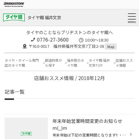
タイヤ館 福井文京
タイヤのことならブリヂストンのタイヤ館へ
0776-27-3600
10:00～18:30
〒910-0017 福井県福井市文京7丁目2-38
Map
タイヤ・ホイール専門
都道府県か
福井県のタ
タイヤ館 福井
店舗おスス
店のタイヤ館
ら探す
イヤ館
文京TOP
メ情報
店舗おススメ情報 / 2018年12月
記事一覧
年末年始営業時間変更のお知らせ
m(_)m
年末年始は下記の営業時間となります!! ・１２月３０日(日) １０：００～１７：３０ ・１月５日(土)・６日(日) １０：００～１８：００ １月７日(月)からは通常営業となります!! 今年もあとわずか。。。お客様のご来店お待ちしております♪*ﾟ