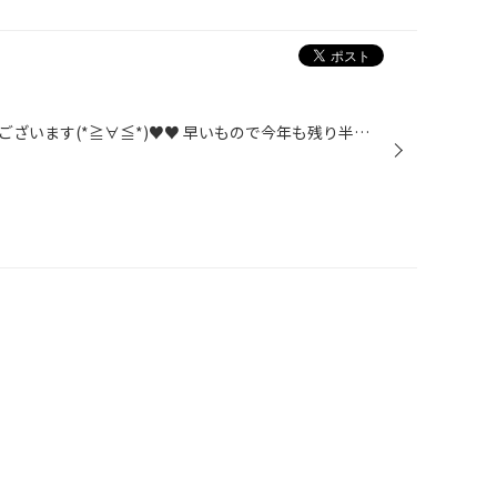
日々沢山のお客様のご来店有難うございます(*≧∀≦*)♥♥ 早いもので今年も残り半月となりましたネΣ(ﾟдﾟlll) 誠に勝手ではありますが... 12月31日(木)～1月4日(月)まで年末年始休業とさせて頂きます!! 12月30日までは休まず営業致しますっっっっヽ(*´∀｀)ノ お休み中にお出かけをされる方も多いと思いま...