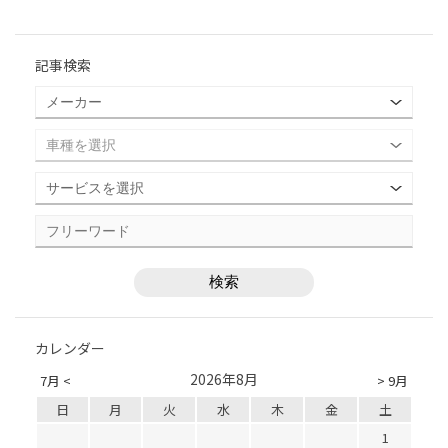
記事検索
カレンダー
2026年8月
7月 <
> 9月
日
月
火
水
木
金
土
1