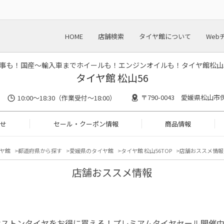
HOME
店舗検索
タイヤ館について
Web
事も！国産～輸入車までホイールも！エンジンオイルも！タイヤ館松山
タイヤ館 松山56
〒790-0043 愛媛県松山市
10:00～18:30（作業受付～18:00）
せ
セール・クーポン情報
商品情報
ヤ館
都道府県から探す
愛媛県のタイヤ館
タイヤ館 松山56TOP
店舗おススメ情報
店舗おススメ情報
ヂストンタイヤをお得に買える！プレミアムタイヤセール開催