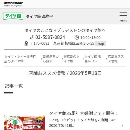
タイヤ館 高島平
タイヤのことならブリヂストンのタイヤ館へ
03-5997-0824
10:00~19:00
〒175-0091 東京都板橋区三園2-5-25
Map
タイヤ・ホイール専門
都道府県か
東京都のタ
タイヤ館 高
店舗おスス
店のタイヤ館
ら探す
イヤ館
島平TOP
メ情報
店舗おススメ情報 / 2026年5月18日
記事一覧
タイヤ館35周年大感謝フェア開催！
いつもコクピット・タイヤ館をご利用いただき、誠にありがとうございます！ 多くのお客様に支えられて、タイヤ館は35周年を迎えました。 感謝の気持ちをお届けするため、5/18(月)から6/21(日)までの35日間、 タイヤ館35周年大感謝フェアを開催いたします！！ 既にコクピット・タイヤ館アプリをダウ...
2026年5月18日