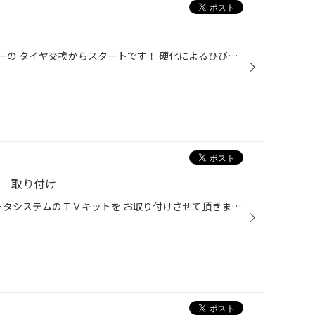
本日は！ トヨタ JZX100チェイサーの タイヤ交換からスタートです！ 硬化によるひび割れが各所に発生しており 溝は十分に残っているものの、年数が 経っている為、安全の為交換させて頂きました。 交換させて頂いたタイヤは（POTENZA S007A） 優れたドライ性能を実現し、ウェット性能とコンフォート...
ト 取り付け
本日は！ クラウンスポーツへ データシステムのＴＶキットを お取り付けさせて頂きました。 同乗者の方が走行中にTVやナビの 操作を可能にするもので、 今回は、ステアリングスイッチで操作する スマートタイプをチョイス！ 慎重に養生しながら作業し、 無事完成！ TVキットのお取り付けも 是非！お...