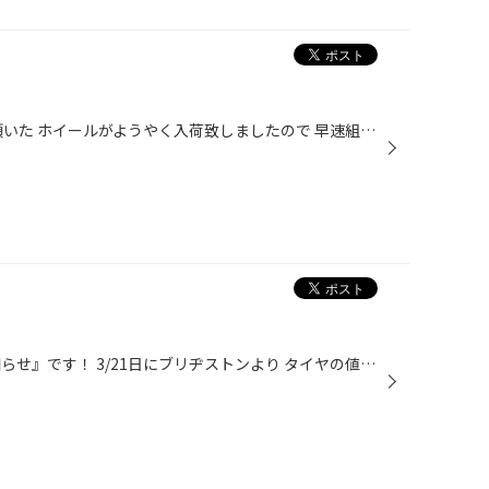
本日は！ 去年の10月頃オーダー頂いた ホイールがようやく入荷致しましたので 早速組込です！ ご注文頂いたホイールは RAYS TE37 SONIC SL タイヤはポテンザ アドレナリン RE004 サイズは165/55R15 センターキャップレスでグラム単位で軽量化し 早く走る為に生まれてきたホイールです。 取り付けは...
本日は！ 『タイヤ値上がりのお知らせ』です！ 3/21日にブリヂストンより タイヤの値上げが発表されました。 値上げの時期は 夏用タイヤ2025年6月1日～ 冬用タイヤ2025年9月1日～ となっております。 値上げ率は、商品により違いますが 6～8％の値上げとなります。 夏用タイヤはもちろんですが、 冬...