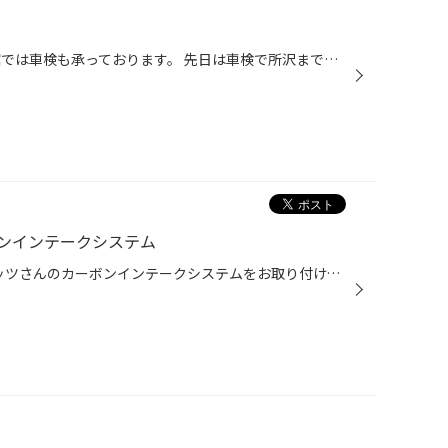
本日は車検のお話です！ タイヤ館では車検も承っております。 先日は車検で所沢まで行ってきましたが 今の時期は大変混み合いますので、お早めに！ ※写真は停車中に撮影しております お客様としっかりお話をして、交換する部品などを ご提案させて頂きますので、 まずはお気軽に無料お見積りをおス...
ンインテークシステム
シビック・タイプR、FK8にブリッツさんのカーボンインテークシステムをお取り付け。他にも2メーカーほど候補が有りましたがコチラをご選択いただきました。 カーボン製により軽量•高強度、何といっても格好イイっ 性能面でも専用ダクト•ケースで効率的な鋭い吸気レンポンス､スポーツサウンドが得ら...