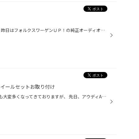
こんにちは。 副店長の萩原です。 昨日はフォルクスワーゲンＵＰ！の純正オーディオから コチラ、カロッツェリアさんのＭＶＨ－７５００ＳＣへの交換をさせて頂きました。 オーディオのみなのでＣＡＮ－ＢＵＳアダプターまでは使用せず、サクサクっと完成です。 スマホ固定のクレイドル内蔵で一体感...
ホイールセットお取り付け
段々暖かくなってきて、付け替えも大変多くなってきておりますが、 先日、アウディA6（4G）にタイヤ交換のタイミングで レグノGR-XⅡとBBS GERNANY SRをお取り付けさせて頂きました！ ジャーマニーという事だけあってドイツ車の雰囲気にピッタリマッチしております(^^♪ タイヤも乗り心地、静粛性ナン...