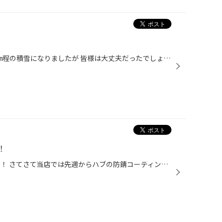
今日は午前中から降雪があり、8㎝程の積雪になりましたが 皆様は大丈夫だったでしょうか？ 当店では、その影響で急遽スタッドレスタイヤの取付が数台あり、バタバタとしておりましたが 在庫もまだございますので、必要な方は是非お問い合わせください。 今現在は道路も雪は無くなりましたが、明日の...
！
こんにちは！ スタッフの片岡です！ さてさて当店では先週からハブの防錆コーティングを始めました！ ホイールを装着する部分であるハブは 構造上水が入ってしまうと中々水が抜けないものとなっていて 新車の状態から早いと1年足らずで錆が発生してきてしまいます… この錆を放っておくとホイール脱...