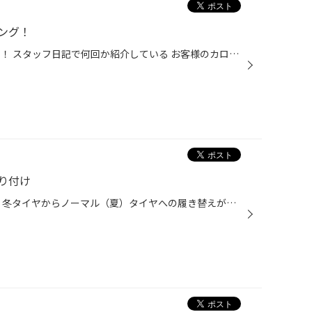
ング！
こんにちは！ スタッフの片岡です！ スタッフ日記で何回か紹介している お客様のカローラスポーツにデッドニングを行いました！ 通常ドアは外側の鉄板と内側の鉄板の二重構造で中は空洞になっていますので… オーディオの音量を上げていったりするとビビり音発生やこもった音になります… そこでデッ...
り付け
こんにちは。 副店長の萩原です。 冬タイヤからノーマル（夏）タイヤへの履き替えが日に日に増え、沢山のお客様にご来店頂いておりますが、履き替え以外に用品取り付けも日々ご依頼いただいております。 本日はムーヴに、 内装用品。シートカバー・ドラレコ・ポータブルナビです。 純正シート色から...