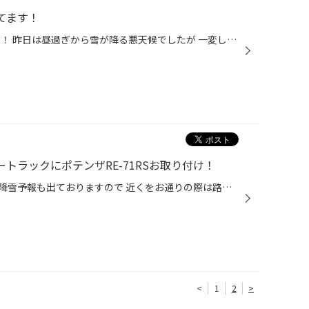
てます！
こんにちは！ スタッフの片岡です！ 昨日は昼過ぎから雪が降る悪天候でしたが 一変して今日は晴れました！ 気温もグッと上がっていくそうで… 自宅の近くの公園の梅の木はちらほら咲いていました！ 夏タイヤへの付け替えが朝から何件かありました！ 今週辺りから付け替えの作業が増えていくという予...
ートラックにポテンザRE-71RSお取り付け！
今日は生憎の天気で、山沿いでは降雪予報も出ておりますので 近くをお通りの際は路面凍結など十分お気をつけ下さい。 さて、先日当店で初めてポテンザRE-71RSを装着させて頂きました。 お車は初代B20 ダットサン サニートラックになります。 以前もポテンザをご使用頂いておりましたが、155/60R13だ...
<
1
2
>