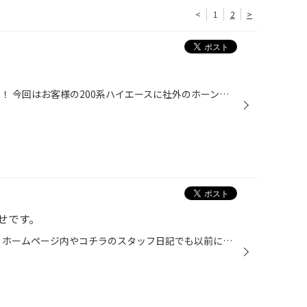
<
1
2
>
こんにちは！ スタッフの片岡です！ 今回はお客様の200系ハイエースに社外のホーンを取り付けました！ チョイスしたのはミツバさんのアルファⅡになります！ ハイエースだと純正ホーンの位置に付けるのはスペース的に厳しいので 助手席側のヘッドライトの下らへんのスペースに取付しました！ まず取...
せです。
こんにちは。 副店長の萩原です。 ホームページ内やコチラのスタッフ日記でも以前にお伝えせて頂きましたが、 『来月より閉店時間を２０時から１９時へ変更とさせて頂きます。』 新型コロナウィルスにおいての影響・考慮をして等では御座いませんので、 今後、特に混み合います夏冬履き替え時期にお...