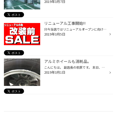
2019年3月7日
リニューアル工事開始!!
只今当店ではリニューアルオープンに向けて 店内、店外の工事が始まっております。 皆様には大変ご迷惑をお掛け致しますが 何卒宜しくお願い致します。 ※営業は通常通り行なっておりますが、通路や駐車場などが 狭くなっておりますのでお気をつけ下さい。
2019年3月5日
アルミホイールも消耗品。
こんにちは。 副店長の萩原です。 本日、タイヤ空気圧が定期的に抜けてしまうという事で御来店いただき、１度他のお店で見てもらったところ釘など刺さってないとの事で・・・ 早速点検させて頂くと確かに釘など刺さってなくタイヤに目立った損傷は有りません。 しかし即座に怪しい所を発見！ アルミ...
2019年3月1日