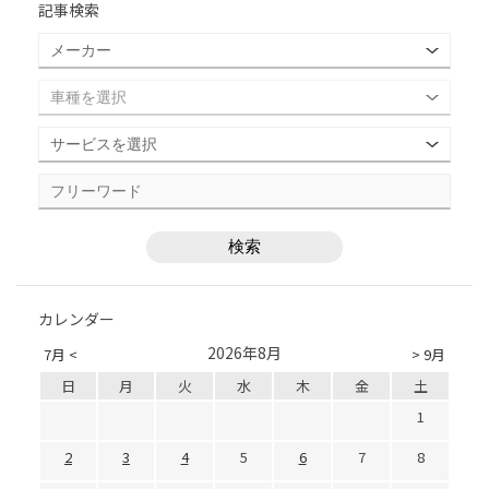
記事検索
カレンダー
2026年8月
7月 <
> 9月
日
月
火
水
木
金
土
1
2
3
4
5
6
7
8