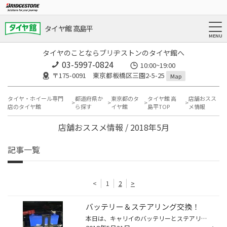
タイヤ館 高島平
タイヤのことならブリヂストンのタイヤ館へ
03-5997-0824
10:00~19:00
〒175-0091 東京都板橋区三園2-5-25
Map
タイヤ・ホイール専門
都道府県か
東京都のタ
タイヤ館 高
店舗おスス
店のタイヤ館
ら探す
イヤ館
島平TOP
メ情報
店舗おススメ情報 / 2018年5月
記事一覧
<
1
2
>
バッテリー＆ステアリング交換！
本日は、キャリイのバッテリーとステアリングを交換致しました！ レーダーやドラレコなど電装パーツをつけている方は、バッテリーの容量アップ がオススメです！音質もあがったりと様々な効果があります。 今回は純正サイズの38B19R→パナソニックカオスの60B19Rへ変更！ ステアリングも純正からライ...