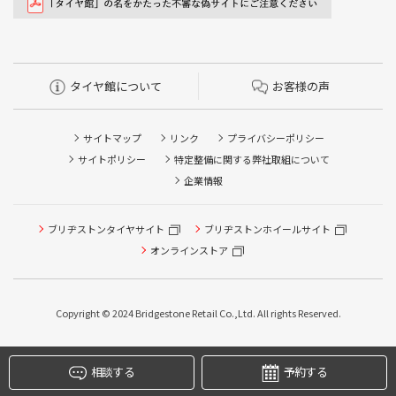
タイヤ館について
お客様の声
サイトマップ
リンク
プライバシーポリシー
サイトポリシー
特定整備に関する弊社取組について
企業情報
ブリヂストンタイヤサイト
ブリヂストンホイールサイト
オンラインストア
Copyright © 2024 Bridgestone Retail Co.,Ltd. All rights Reserved.
タイヤ点検・安全点検/タイヤ履き替え/オイル交換/その他
ピット作業の予約
相談する
予約する