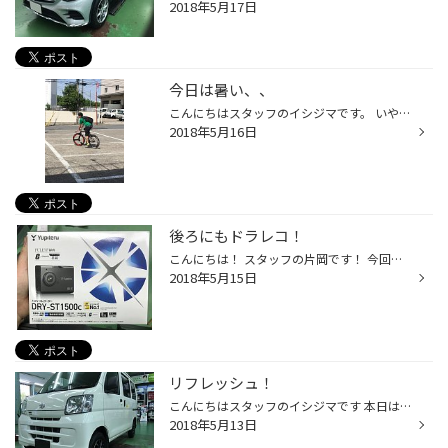
2018年5月17日
今日は暑い、、
こんにちはスタッフのイシジマです。 いやー今日はとっても暑いですね。この暑さ完全に夏です、、、 先週上着を羽織ながら寒い寒いと言っていたのが嘘のようです、、 しかしタイヤ館高島平はこの暑さに負けずに元気に営業しております！ 頼れる先輩片岡さんはこの暑さの中ポスティングに行ってくれ...
2018年5月16日
後ろにもドラレコ！
こんにちは！ スタッフの片岡です！ 今回はお客様のノアにユピテルのドライブレコーダー ST1500ｃを前後で装着いたしました！ 前はフロントガラスのこの位置に↓ 後ろはリアゲートの上の方、ルームミラーに後方の映像を映す カメラユニットの隣に取り付けました！ 同時に駐車監視ユニットも前後に取...
2018年5月15日
リフレッシュ！
こんにちはスタッフのイシジマです 本日は軽バンにホイールセットをお取り付けです！ 今回お取り付けしたホイールはマルカサービスさんのBV25でカラーは人気のブロンズブラックポリッシュです。 １２インチのホイールセットであまりお値段はしないのでタイヤ交換と一緒にホイールもリフレッシュして...
2018年5月13日