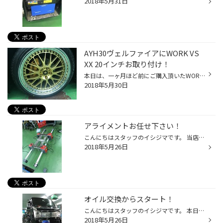
2018年5月31日
AYH30ヴェルファイアにWORK VS
XX 20インチお取り付け！
本日は、一ヶ月ほど前にご購入頂いたWORKのVS XXの20インチ とレグノGRVⅡを組込、お取り付け致しました！ 王道のゴールドメッシュにステップリムが決まってます！！ 間違い無しです！ インセットやディスクのタイプも細かく設定があるので分からない事があれば是非お任せ下さい。 ボディーカラーと...
2018年5月30日
アライメントお任せ下さい！
こんにちはスタッフのイシジマです。 当店ではアライメントテスターを定期的に点検しておりますのでいつでもばっちりアライメントが可能です！ アライメントのズレが原因で起こる症状が出ていなくても今の車の状態を知る上でアライメント測定はとても良いと思います。 是非当店でアライメントの測定...
2018年5月26日
オイル交換からスタート！
こんにちはスタッフのイシジマです。 本日は常連様のキャリーのオイル交換からスタートです。 今回はオイル交換と一緒にワコーズのスーパーフォアビークル・シナジーも入れました！ エンジン保護、オイル寿命の延長、エンジン性能の低下防止の効果がございますので愛車のエンジンケアにとても最適で...
2018年5月26日