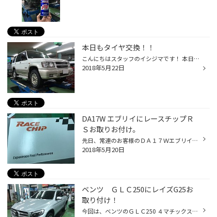
本日もタイヤ交換！！
こんにちはスタッフのイシジマです！ 本日はめずらしい車のタイヤ交換です！ いすゞのビッグホーンですがあまり街では見かけないですよね。 今回はデューラーA/Tのホワイトレターをお取り付け致しました＾＾ やっぱり大きいSUVにホワイトレターはとても似合います！印象も結構変わりました。 本日は...
2018年5月22日
DA17W エブリイにレースチップＲ
Ｓお取りお付け。
先日、常連のお客様のＤＡ１７Ｗエブリイに巷で話題のレースチップＲＳ をお取り付け致しました。こちらの商品はカプラーONで簡単に お車のパワーアップが可能な商品になり、 今回のレースチップＲＳは１７エブリイで馬力が17psアップ、トルクが22Nmアップと カタログ上だとかなりの効果が期待でき...
2018年5月20日
ベンツ ＧＬＣ250にレイズG25お
取り付け！
今回は、ベンツのＧＬＣ250 ４マチックスポーツに レイズ製の鍛造ホイール『ボルクレーシング Ｇ２５』と ブリヂストンの高性能ＳＵＶ専用タイヤ『アレンザ001』を お取り付け致しました。 純正が19インチのランフラットタイヤでしたが、その分重量が相当あり、乗心地も硬く ゴツゴツとしていた様で...