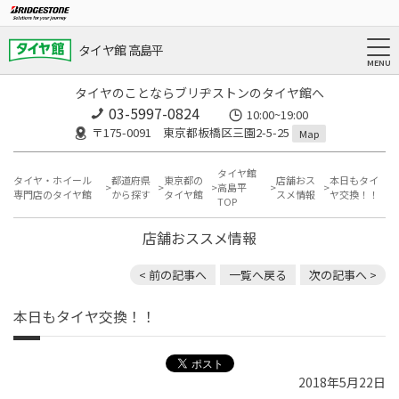
タイヤ館 高島平
タイヤのことならブリヂストンのタイヤ館へ
03-5997-0824
10:00~19:00
〒175-0091 東京都板橋区三園2-5-25
Map
タイヤ館
タイヤ・ホイール
都道府県
東京都の
店舗おス
本日もタイ
高島平
専門店のタイヤ館
から探す
タイヤ館
スメ情報
ヤ交換！！
TOP
店舗おススメ情報
< 前の記事へ
一覧へ戻る
次の記事へ >
本日もタイヤ交換！！
2018年5月22日