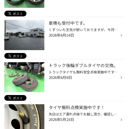
車検も受付中です。
くずついた天気が続いておりますが、今月は車検を多くいただいており先日はエスティマの車検でした。 今回13年目の車検でNGな箇所はスタビリンクブッシュほどでしたが、まだまだ乗り続けられるので、他しっかりメンテナンスさせて頂きました。 車検もご相談お問い合わせお待ちしております♪ #タイヤ...
2026年6月16日
トラック後輪ダブルタイヤの交換。
トラックタイヤも無料安全点検実施中です。 先日もご来店いただき、タイヤの過度な摩耗によりワイヤーまでが剥き出しとなってしまっていたため、急遽リアタイヤ交換をさせて頂きました。 トラック(2.3トンクラス)のタイヤ交換、後輪のダブルタイヤ交換も勿論可能です。 お問い合わせ・ご来店お待ち...
2026年6月8日
タイヤ無料点検実施中です！
先日はエア漏れ点検でお越し頂き、確認したところタイヤは昨年製の物でしたが､チューブレスゴムバルブは古いまま、ひびひびの状態で力を加えるとモゲてしまいそうな程でした！ パンクしていたタイヤはエアー不足で走行してしまった為にタイヤ交換。他はチューブレスゴムバルブの新品交換で対応させ...
2026年5月23日