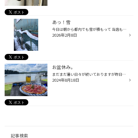
あっ！雪
今日は朝から都内でも雪が積もって 当店も雪かきからのスタートでした。 夕方になって雪は止みましたが 路地裏などは明日以降も雪が残り 凍結する恐れがありますので 気を付けてお出かけください。 スタッドレスタイヤが必要な方で まだ履き替えていない方はお早めに！ 夏、冬限らずタイヤの残溝、...
2026年2月8日
お盆休み。
まだまだ暑い日々が続いておりますが昨日より通常営業いたしております。 お盆休み中は長野県北部へと一泊2日旅へとお出掛けてきました。 避暑も兼ねまして標高600m超の湖散策や温泉へ。 流石はお盆真っ只中。ウインドサーフィン、アヒルボート、釣り船、バナナボートなどなど湖上は大混雑でした 湖...
2024年8月18日
記事検索