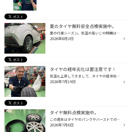
夏のタイヤ無料安全点検実施中。
夏の行楽シーズン。気温の高いこの時期は路面温度も高く、タイヤ空気圧の上昇でヒビ割れたタイヤは非常に危険です。 昨日はノートのお客様も点検にお越し下さり､経年劣化によるヒビ割れが有りましたので交換させて頂きました。 このようなひび割れは特にこの時期は危険ですので、タイヤ点検・空気圧...
2026年8月3日
タイヤの経年劣化は要注意です！
気温も上昇してきまして、タイヤの経年劣化には要注意です この数日、タイヤのヒビ割れ・経年劣化によるタイヤの変形(バースト手前)による交換が増えてきました！ 気温が高くなり路面温度も上がり、タイヤの空気圧上昇も重なって、経年劣化ヒビ割れによるタイヤトラブルは一番多い時期となります。 ...
2026年7月19日
タイヤ無料点検実施中。
この週末はタイヤのパンクやバーストでのトラブルのお客様もご来店頂きました。 ムーヴのお客様は首都高速でのタイヤバーストによりレッカー車で積載されいらっしゃいました。 ホイールの傷も酷く強度不足の恐れも有り､タイヤの経年劣化も見受けられましたので、急遽タイヤ・ホイール交換となりまし...
2026年7月6日