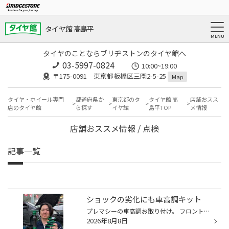
タイヤ館 高島平
タイヤのことならブリヂストンのタイヤ館へ
03-5997-0824
10:00~19:00
〒175-0091 東京都板橋区三園2-5-25
Map
タイヤ・ホイール専門
都道府県か
東京都のタ
タイヤ館 高
店舗おスス
店のタイヤ館
ら探す
イヤ館
島平TOP
メ情報
店舗おススメ情報 / 点検
記事一覧
ショックの劣化にも車高調キット
プレマシーの車高調お取り付け。 フロントショックから劣化でオイル漏れが発生してしまい車検も通らないため､ショックアブソーバー交換でのご相談でしたが社外品も無く純正交換か迷われましたが､車高調キットでリフレッシュの運びとなりました。 テインさんのストリートアドバンスZにて､ローダウン...
2026年8月8日