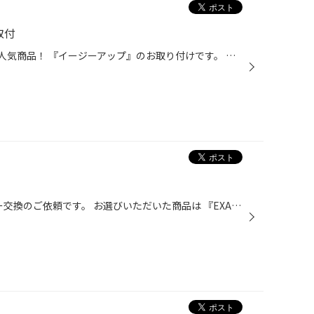
取付
本日は！ 150プラドへACCさんの人気商品！ 『イージーアップ』のお取り付けです。 今回は前後お手軽リフトアップと、 ついでに下回りの防錆コーティングも 一緒に承りました。 雪道を走られる方にはオススメです♪ お電話かメールにてお問い合わせ下さい(^^)/#トヨタ #プラド #150系#ACC #イージーア...
本日は！ オーラNISMOへ マフラー交換のご依頼です。 お選びいただいた商品は 『EXART ONEマフラー』 e-powerでもしっかりスポーツサウンドを 楽しみたい方にはオススメです♪ もちろん車検適合品で安心してお使いいただける 商品になっており、テールエンドも チタン、ステンレス、カーボンから お...