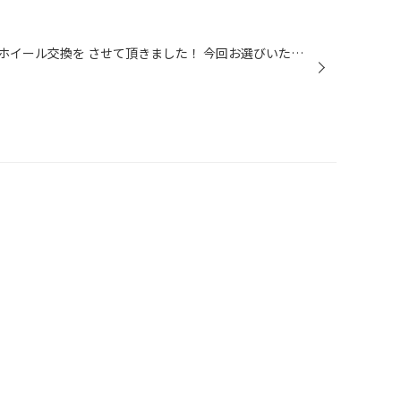
本日は！ 150プラドにショックとホイール交換を させて頂きました！ 今回お選びいただいたモデルは ビルシュタインB6 Cリングで車高調整可能なモデルで 今回は前下がりを修正の為、 一番高い位置でお取り付けさせて頂きました。 ホイールも人気のデルタフォースオーバル カラーはマットスモークポリ...