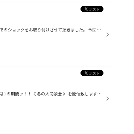
本日は！ スバルBRZ（ZC6）へKYBのショックをお取り付けさせて頂きました。 今回お選びいただいたモデルは、 ローダウン専用ショックとダウンサスが セットになったモデルの『ローファースポーツKIT』 アッパーマウントもひび割れておりましたので 同時に前後とも新品へ交換させて頂きました。 乗り...
今月当店では！11/15 ( 土) ～24 ( 月 ) の期間ッ！！《 冬の大商談会 》 を開催致します☆(^^)/ 他店徹底対抗！他店様のチラシ、見積りお持ちください！スタッフ一同、精一杯頑張ります！今年のスタッドレスタイヤの買い時はこの期間に決まりです!!さらに今回も『 豪華特典が盛りだくさんのお祭です...