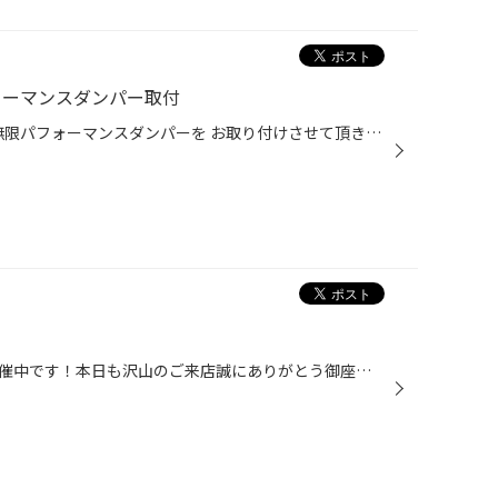
ォーマンスダンパー取付
本日は！ N-BOXカスタム JF5へ 無限パフォーマンスダンパーを お取り付けさせて頂きました。 コチラの商品は車体の振動を減衰し、 不快な微振動や騒音を解消することによって、 操縦安定性向上、上質な乗り心地と より優れた運動性能を発揮！ 専用のアンダーカバーも付属 加工無しで取付可能です。 ...
只今、当店では冬の大商談会を開催中です！本日も沢山のご来店誠にありがとう御座います！セールも残す所、明日・明後日｛23日(日)・24日(月)｝のみですが スタッドレスタイヤもかなり動いてきておりますので お探しの方はお早めに！！今なら豪華特典もご用意！《ブリヂストンタイヤ4本お買い上げで...