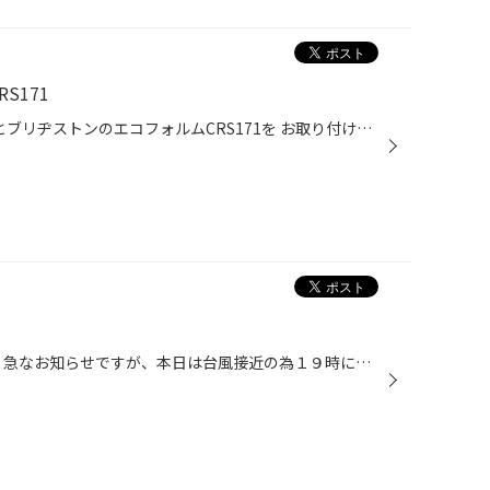
S171
先日、オデッセイにレグノGRVIIとブリヂストンのエコフォルムCRS171を お取り付け致しました。 元々は19インチで、ポテンザのRE-11を装着されていましたが、今回はコストや乗心地を重視し、16インチ にインチダウンしてのお取り付けです。こちらのCRS171はシンプルなフィンタイプですが ナットホー...
こんにちは。 副店長の萩原です。 急なお知らせですが、本日は台風接近の為１９時に閉店とさせて頂きました。 明日２９日（日）は朝から通常営業となります。 只今実施中の集中得市も明日が最終日となります！ 皆様のご来店こころよりお待ちしております。