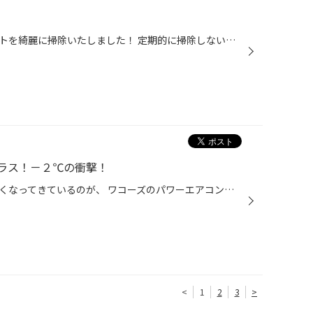
今日は時間の合間にＰＩＴのリフトを綺麗に掃除いたしました！ 定期的に掃除しないと、すぐゴミやほこりなどが溜まって汚れてしまうので 今回も綺麗に掃除致しました。 これで気持ちよく作業も出来ると思います！ 当店では7/22（日）セール開催中なので ぜひお越し下さい♪
ラス！－２℃の衝撃！
最近、お問い合わせや、作業が多くなってきているのが、 ワコーズのパワーエアコンプラスの施工です！ つい先日も、当店のスタッフ日記を見ていただいたお客様が遠くから ご来店いただきました。 『エアコンが冷えづらい』『風量が少ない』『エアコンＯＮで燃費悪化』 など心当たりのある方はオスス...
<
1
2
3
>