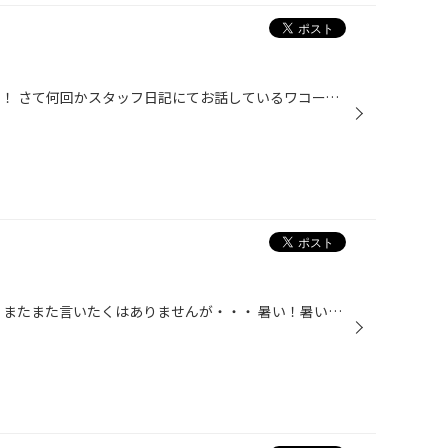
こんにちは！ スタッフの片岡です！ さて何回かスタッフ日記にてお話しているワコーズさんの パワーエアコンプラスですが順調に施工台数が増えております！ 今回はサンバートラックにパワーエアコンプラスの施工をいたしました！ 施工前と施工後で出てくる風の温度が明らかに低い！ 皆さんも是非マ...
こんにちは。 副店長の萩原です。 またまた言いたくはありませんが・・・ 暑い！暑いですね～ 本日は最高気温が国内最高・東京最高を更新と記録的な日となりましたね。 もはや、数十年に一度とか、過去最高とか、異常気象が当たり前な世の中となってしまいました・・・ 暑さから逃げるように先日の...