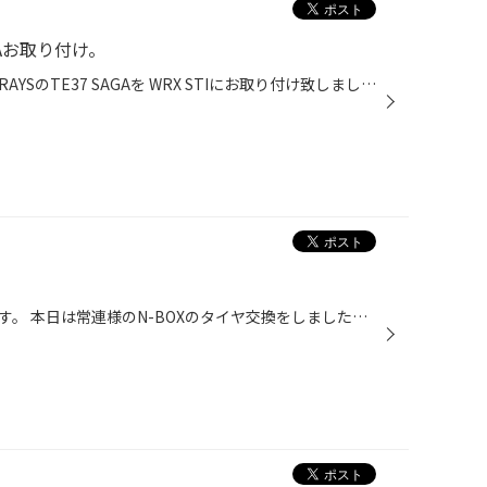
AGAお取り付け。
本日は、以前御注文いただいた、RAYSのTE37 SAGAを WRX STIにお取り付け致しました！ カラーもブロンズでとても似合ってます！重量も純正のアルミよりも、かなり軽くなっているので 運動性能もUPすること間違いなしです！さらに、こちらのSAGAと普通のTE37との違いは、 現代のスポーツカーの性能に...
こんばんはスタッフのイシジマです。 本日は常連様のN-BOXのタイヤ交換をしました＾＾ 今回はアドレナリンRE003をチョイスしたので交換前のタイヤよりもパターンがスポーティになりかっこよくなりました＾＾ もちろんグリップ力も上がっておりますので軽快に走れて気持ちよくドライブできますし安定...