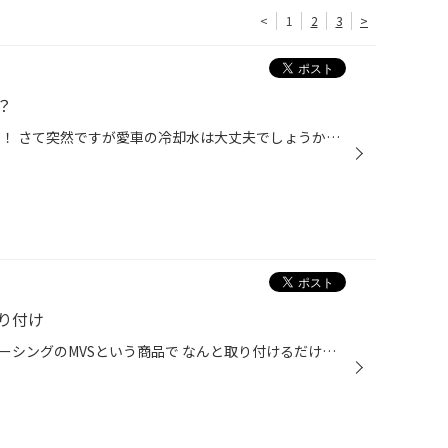
<
1
2
3
>
？
こんにちは！ スタッフの片岡です！ さて突然ですが愛車の冷却水は大丈夫でしょうか？ エンジンが動いている時とてつもない熱が発生しています！ その熱を冷やすためにエンジン内部を循環しているのが 冷却水（クーラント）というものです！ クーラントは、エンジンオイルのようにすぐに劣化するも...
り付け
今回御紹介するのは、アタックレーシングのMVSという商品で なんと取り付けるだけで車の性能がアップするという魔法のような商品です。 車はエブリイDA17Wです。 エアコンの低圧側配管、ラジエターホース、ブレーキキャリパーなどに 簡単に取付可能で効果も体感できる程分かる人もいるらしいです。 ...