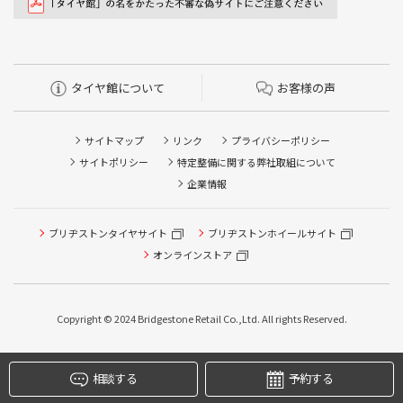
タイヤ館について
お客様の声
サイトマップ
リンク
プライバシーポリシー
サイトポリシー
特定整備に関する弊社取組について
企業情報
ブリヂストンタイヤサイト
ブリヂストンホイールサイト
オンラインストア
Copyright © 2024 Bridgestone Retail Co.,Ltd. All rights Reserved.
タイヤ点検・安全点検/タイヤ履き替え/オイル交換/その他
ピット作業の予約
相談する
予約する