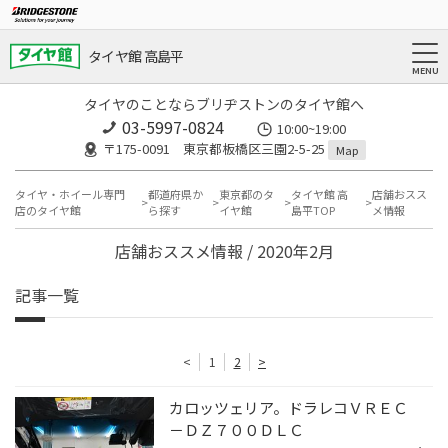
タイヤ館 高島平
タイヤのことならブリヂストンのタイヤ館へ
03-5997-0824
10:00~19:00
〒175-0091 東京都板橋区三園2-5-25
Map
タイヤ・ホイール専門
都道府県か
東京都のタ
タイヤ館 高
店舗おスス
店のタイヤ館
ら探す
イヤ館
島平TOP
メ情報
店舗おススメ情報 / 2020年2月
記事一覧
<
1
2
>
カロッツェリア。ドラレコＶＲＥＣ
－ＤＺ７００ＤＬＣ