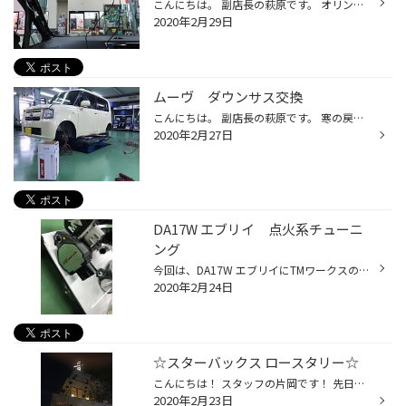
こんにちは。 副店長の萩原です。 オリンピックイヤーの、うるう日の本日はアルファードにカロッツェリアさんのドライブレコーダーをお取り付けさせて頂きました。 ＶＲＥＣ－ＤＺ７００ＤＬＣです。 後方カメラ付きの２カメラで駐車監視機能やWⅰ-Fⅰモジュール搭載と機能満載です。 コンパクトなリ...
2020年2月29日
ムーヴ ダウンサス交換
こんにちは。 副店長の萩原です。 寒の戻りで北風が冷たい本日でしたが、足回り交換作業などさせて頂いておりました。 タナベさんのＮＦ２１０です。 ほどよいダウン量で純正ダンパーとの相性も良い商品です。 ビフォー・アフター・・・ 撮り損ねてしまいました・・・ ダウンサス・車高調など、お客...
2020年2月27日
DA17W エブリイ 点火系チューニ
ング
今回は、DA17W エブリイにTMワークスのハイパーダイレクトコイル をお取り付けいたしました。 イグニッションコイルを変えられる方は少ないとは思いますが、イグニッションコイルとは スパークプラグに高電圧を流すための変圧器になります。 こちらのハイパーダイレクトコイルに交換すると、電流を...
2020年2月24日
☆スターバックス ロースタリー☆
こんにちは！ スタッフの片岡です！ 先日休みの日に中目黒にある スターバックスロースタリーに行ってきました！ ロースタリーとはコーヒーの焙煎などを行う施設で 日本には中目黒の一店舗しかありません 建物は４階建てで… 一階はコーヒーとパンやケーキなどの軽食とグッズ類 二階はフレーバーティ...
2020年2月23日