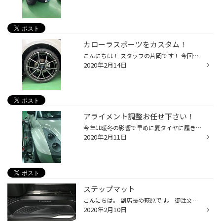
カローラスポーツをカスタム！
こんにちは！ スタッフの片岡です！ 今回はお客様のカローラスポーツに ホイールセットと車高調の取付をいたしました！ ホイールはレイズさんのグラムライツ57ANAで タイヤはレグノGR-XⅡを選んで頂きました！ 通常だとインチアップして１８インチなので少しタイヤも薄くなり 乗り心地がスポイルされ...
2020年2月14日
アライメント調整お任せ下さい！
今年は暖冬の影響で早めに夏タイヤに履き替えられる方が多いです。 しかし、中にはタイヤが偏摩耗していて、まだ使えるのに寿命が早まっているケース もちらほら見受けられます。 そんな場合は、もしかするとお車のアライメントがズレている可能性があります。 アライメントは通常の走行中でも少し...
2020年2月11日
ステップマット
こんにちは。 副店長の萩原です。 御注文いただいておりました商品が入荷しまして早速お取り付け。 Before After ステップ部分にクラッツィオさんのカスタムフロアマット。コレだけで大分イメージ変わりますね。色々なカラーを選択出来ますが、今回は純正マットと違和感のないブラックをチョイス。 ...
2020年2月10日