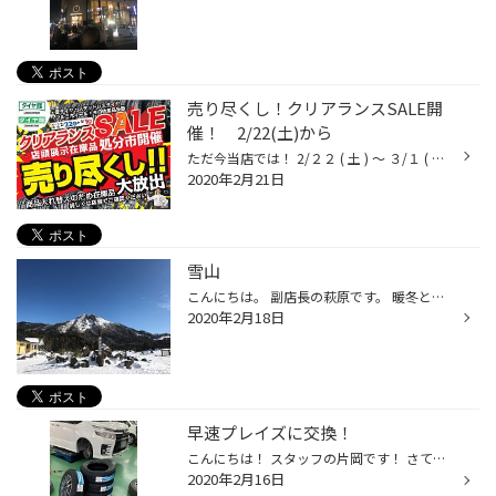
売り尽くし！クリアランスSALE開
催！ 2/22(土)から
ただ今当店では！ 2/２２ ( 土 ) ～ ３/１ ( 日 ) の期間ッ！！ 《 売り尽くし！クリアランスSALE 》 を 開催しております☆(^^)/ 商品入れ替えにつき、店頭在庫を大放出！ 『 皆さまの春のお出かけを、もっと楽しく！ 快適に！！ 』 タイヤ館高島平は、 皆さまの春をスペシャルプライスで応援いたし...
2020年2月21日
雪山
こんにちは。 副店長の萩原です。 暖冬と言われている今シーズンの冬ではありますが、 自分は何度か雪山へとお出掛けしています。 有る所にはシッカリと積雪していますし、大半の日はスタッドレスタイヤ無しでは辿り着けない道路状況であります。 自分が訪れた際には雪質・天候にも恵まれた日が多く...
2020年2月18日
早速プレイズに交換！
こんにちは！ スタッフの片岡です！ さて発売されたばかりの新商品である プレイズPX-RV Ⅱをお客様のお車に取り付けしました！ 前作のプレイズと比べて… 直進安定性の高さによる疲れづらさはそのままに 雨の日のウェットな路面でのグリップ性能が格段に向上しています！ 特に高速道路などで長時間移...
2020年2月16日