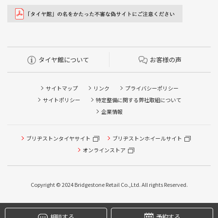
タイヤ館について
お客様の声
サイトマップ
リンク
プライバシーポリシー
サイトポリシー
特定整備に関する弊社取組について
企業情報
ブリヂストンタイヤサイト
ブリヂストンホイールサイト
オンラインストア
タイヤ点検・安全点検/タイヤ履き替え/オイル交換/その他
ピット作業の予約
Copyright © 2024 Bridgestone Retail Co.,Ltd. All rights Reserved.
クローク契約会員専用タイヤ履き替え※タイヤ履き替えを
希望のクローク契約会員の方はこちらを選択ください
相談する
予約する