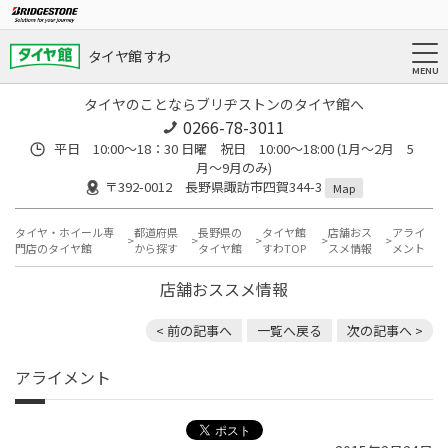
タイヤ館 すわ
タイヤのことならブリヂストンのタイヤ館へ
0266-78-3011
平日 10:00〜18：30 日曜 祝日 10:00〜18:00 (1月〜2月 5
月〜9月のみ)
〒392-0012 長野県諏訪市四賀344-3
Map
タイヤ・ホイール専
都道府県
長野県の
タイヤ館
店舗おス
アライ
門店のタイヤ館
から探す
タイヤ館
すわTOP
スメ情報
メント
店舗おススメ情報
< 前の記事へ
一覧へ戻る
次の記事へ >
アライメント