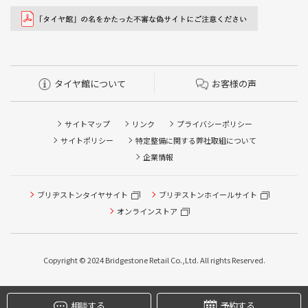
タイヤ館について
お客様の声
サイトマップ
リンク
プライバシーポリシー
サイトポリシー
特定整備に関する弊社取組について
企業情報
ブリヂストンタイヤサイト
ブリヂストンホイールサイト
オンラインストア
タイヤ点検・安全点検/タイヤ履き替え/オイル交換/その他
ピット作業の予約
Copyright © 2024 Bridgestone Retail Co.,Ltd. All rights Reserved.
クローク契約会員専用タイヤ履き替え※タイヤ履き替えを
希望のクローク契約会員の方はこちらを選択ください
相談する
予約する