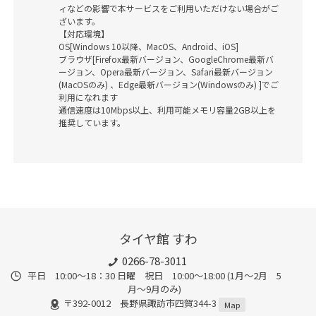
ィなどの影響で本サービスをご利用いただけない場合がご
ざいます。
【対応環境】
OS[Windows 10以降、MacOS、Android、iOS]
ブラウザ[Firefox最新バージョン、GoogleChrome最新バ
ージョン、Opera最新バージョン、Safari最新バージョン
(MacOSのみ) 、Edge最新バージョン(Windowsのみ) ]でご
利用になれます
通信速度は10Mbps以上、利用可能メモリ容量2GB以上を
推奨しています。
タイヤ館 すわ
0266-78-3011
平日 10:00〜18：30 日曜 祝日 10:00〜18:00 (1月〜2月 5
月〜9月のみ)
〒392-0012 長野県諏訪市四賀344-3
Map