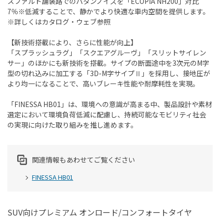
スファルト舗装路でのパタンノイズを「ECOPIA NH200」対比
7％※低減することで、静かでより快適な車内空間を提供します。
※詳しくはカタログ・ウェブ参照
【新技術搭載により、さらに性能が向上】
「スプラッシュラグ」「スクエアグルーヴ」「スリットサイレン
サー」のほかにも新技術を搭載。サイプの断面途中を3次元のM字
型の切れ込みに加工する「3D-M字サイプⅡ」を採用し、接地圧が
より均一になることで、高いブレーキ性能や耐摩耗性を実現。
「FINESSA HB01」は、環境への意識が高まる中、製品設計や素材
選定において環境負荷低減に配慮し、持続可能なモビリティ社会
の実現に向けた取り組みを推し進めます。
関連情報もあわせてご覧ください
FINESSA HB01
SUV向けプレミアム オンロード/コンフォートタイヤ