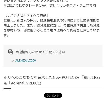
追従性を向上させ、グリップを高める材料。
※2転がり抵抗グレードはAA、詳しくはカタログ・ウェブ参照
【サステナビリティへの貢献】
軽量化、新ゴムの採用、最適接地形状の実現により低燃費性能を
向上しました。また、省資源化に加え、再生資源や再生可能資源
を原材料の一部に用いることで地球環境への負荷を低減していま
す。
関連情報もあわせてご覧ください
ALENZA LX200
走りへのこだわりを追求したNew POTENZA 『RE-71RZ』
＆『Adrenalin RE005』