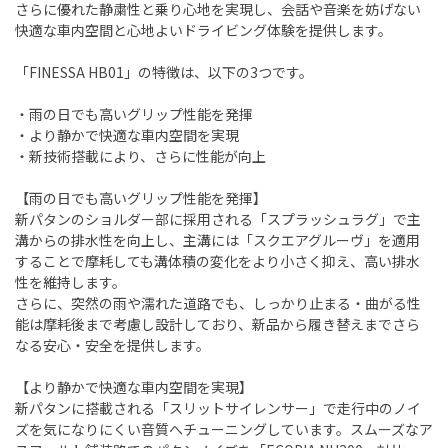
さらに優れた静粛性と乗り心地を実現し、会話や音楽を妨げない
快適な車内空間と心地よいドライビング体験を提供します。
「FINESSA HB01」の特徴は、以下の3つです。
・雨の日でも高いグリップ性能を発揮
・より静かで快適な車内空間を実現
・新技術搭載により、さらに性能が向上
【雨の日でも高いグリップ性能を発揮】
新パタンのショルダー部に採用される「スプラッシュラグ」で主
溝からの排水性を向上し、主溝には「スクエアグルーヴ」を適用
することで摩耗しても溝体積の変化をより小さく抑え、高い排水
性を維持します。
さらに、突然の雨や濡れた道路でも、しっかり止まる・曲がる性
能は摩耗後まで考慮し設計しており、新品から履き替えまでさら
なる安心・安全を提供します。
【より静かで快適な車内空間を実現】
新パタンに搭載される「スリットサイレンサー」で走行中のノイ
ズを気になりにくい音質へチューニングしています。スムーズなア