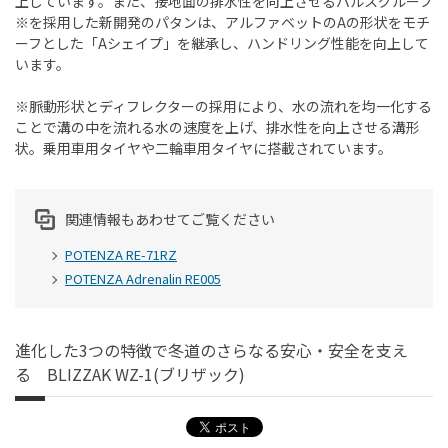
上しています。また、接地面の排水性を向上させるパルスグルーブ
※を採用した新開発のパタンは、アルファベットのAの形状をモチ
ーフとした「Aシェイプ」を継承し、ハンドリング性能を向上して
います。
※脈動形状とディフレクターの採用により、水の流れを均一化する
ことで溝の中を流れる水の速度を上げ、排水性を向上させる溝形
状。乗用車用タイヤや二輪車用タイヤに搭載されています。
関連情報もあわせてご覧ください
POTENZA RE-71RZ
POTENZA Adrenalin RE005
進化した3つの特徴で冬道のさらなる安心・安全を支え
る BLIZZAK WZ-1(ブリザック)