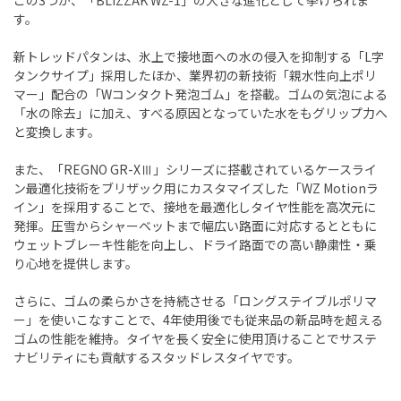
この3つが、「BLIZZAK WZ-1」の大きな進化として挙げられま
す。
新トレッドパタンは、氷上で接地面への水の侵入を抑制する「L字
タンクサイプ」採用したほか、業界初の新技術「親水性向上ポリ
マー」配合の「Wコンタクト発泡ゴム」を搭載。ゴムの気泡による
「水の除去」に加え、すべる原因となっていた水をもグリップ力へ
と変換します。
また、「REGNO GR-XⅢ」シリーズに搭載されているケースライ
ン最適化技術をブリザック用にカスタマイズした「WZ Motionラ
イン」を採用することで、接地を最適化しタイヤ性能を高次元に
発揮。圧雪からシャーベットまで幅広い路面に対応するとともに
ウェットブレーキ性能を向上し、ドライ路面での高い静粛性・乗
り心地を提供します。
さらに、ゴムの柔らかさを持続させる「ロングステイブルポリマ
ー」を使いこなすことで、4年使用後でも従来品の新品時を超える
ゴムの性能を維持。タイヤを長く安全に使用頂けることでサステ
ナビリティにも貢献するスタッドレスタイヤです。