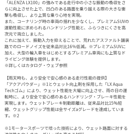
「ALENZA LX100」の強みである走行中の小さな振動の吸収をさ
らに向上させた上で、凹凸のある路面を乗り越える際の大きな衝
撃も吸収し、より上質な乗り心地を実現。
また、コーナリング時の車両の揺れを少なくし、プレミアムSUVの
運動性能に求められるハンドリング性能と、ふらつきにくさを高
次元で両立しました。
これに加えて、振動入力を抑えることで、荒れたアスファルト舗装
路でのロードノイズを従来品対比16％低減。※プレミアムSUVに
加え、大型の輸入車をはじめとするプレミアム車両にも上質なド
ライビング体験を提供します。
※詳しくはカタログ・ウェブ参照
【雨天時も、より安全で安心感のある走行性能の提供】
「アクアパウダー」※1とウェット向上剤を採用した「LX Aqua
Techゴム」により、ウェット性能を大幅に向上させ、雨の日の運
転時に、より安全で安心感のあるハンドリング・ブレーキ性能を
実現します。ウェットブレーキ制動距離は、従来品対比15%短
縮、ウェットグリップ性能は全サイズaグレードを達成していま
す。※2
※1モータースポーツで培った技術により、ウェット路面に対する