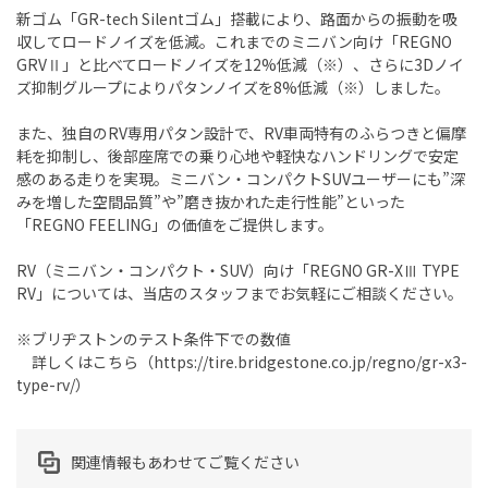
新ゴム「GR-tech Silentゴム」搭載により、路面からの振動を吸
収してロードノイズを低減。これまでのミニバン向け「REGNO
GRVⅡ」と比べてロードノイズを12%低減（※）、さらに3Dノイ
ズ抑制グループによりパタンノイズを8%低減（※）しました。
また、独自のRV専用パタン設計で、RV車両特有のふらつきと偏摩
耗を抑制し、後部座席での乗り心地や軽快なハンドリングで安定
感のある走りを実現。ミニバン・コンパクトSUVユーザーにも”深
みを増した空間品質”や”磨き抜かれた走行性能”といった
「REGNO FEELING」の価値をご提供します。
RV（ミニバン・コンパクト・SUV）向け「REGNO GR-XⅢ TYPE
RV」については、当店のスタッフまでお気軽にご相談ください。
※ブリヂストンのテスト条件下での数値
詳しくはこちら（https://tire.bridgestone.co.jp/regno/gr-x3-
type-rv/）
関連情報もあわせてご覧ください