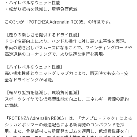
・ハイレベルなウェット性能
・転がり抵抗を低減し、環境負荷低減
この3つが「POTENZA Adrenalin RE005」の特徴です。
【走りの楽しさを提供するドライ性能】
ドライ性能向上により、ハンドル操作に対し高い応答性を実現。
車両の動き出しがスムーズになることで、ワインディングロードや
高速道路のコーナリングで、より快適な走行を実現。
【ハイレベルなウェット性能】
高い排水性能とウェットグリップ力により、雨天時でも安心・安
全なドライビングが可能。
【転がり抵抗を低減し、環境負荷低減】
スポーツタイヤでも低燃費性能を向上し、エネルギー資源の節約
に貢献。
「POTENZA Adrenalin RE005」は、「ナノプロ・テック」による
シリカとポリマーの最適配合による新開発のコンパウンドを採
用。また、骨格部材にも新開発のゴムを適用し、低燃費性能を向