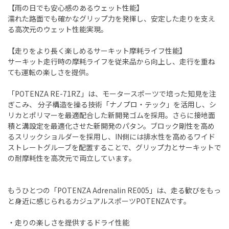
【雨の日でも安心感のあるウェット性能】
濡れた路面でも確かなグリップ力を発揮し、安定した走りを支え
る高次元のウェット性能実現。
【走りをより長く楽しめるサーキット摩耗ライフ性能】
サーキット走行時の摩耗ライフを従来品から向上し、走行を重ね
ても運転の楽しさを提供。
「POTENZA RE-71RZ」は、モータースポーツで培った知見を注
ぎこみ、 分子構造を操る技術「ナノプロ・テック」を活用し、シ
リカとポリマーを最適配合した新開発ゴムを採用。さらに接地面
積と溝設定を最適化させた新開発のパタン。ブロック剛性を高め
るスリックショルダーを採用し、IN側には排水性を高めるワイド
ストレートグルーブを配置することで、グリップ力とサーキットで
の耐摩耗性を高次元で両立しています。
もうひとつの「POTENZA Adrenalin RE005」は、走る歓びをもっ
と身近に感じられるカジュアルスポーツPOTENZAです。
・走りの楽しさを提供するドライ性能