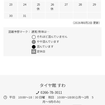
23
24
25
26
27
28
29
休
休
30
31
（2026年8月2日 更新）
混雑予想マーク：
通常/例年は…
それほど混んでいません
やや混んでいます
混んでいます
定休日
タイヤ館 すわ
0266-78-3011
平日 10:00〜18：30 日曜 祝日 10:00〜18:00 (1月〜2月 5
月〜9月のみ)