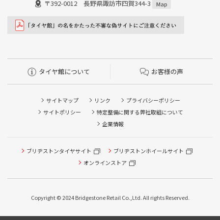
〒392-0012 長野県諏訪市四賀344-3
Map
タイヤ館について
お客様の声
サイトマップ
リンク
プライバシーポリシー
サイトポリシー
特定整備に関する弊社取組について
企業情報
ブリヂストンタイヤサイト
ブリヂストンホイールサイト
オンラインストア
タイヤ点検・安全点検/タイヤ履き替え/オイル交換/その他
ピット作業の予約
Copyright © 2024 Bridgestone Retail Co.,Ltd. All rights Reserved.
クローク契約会員専用タイヤ履き替え※タイヤ履き替えを
希望のクローク契約会員の方はこちらを選択ください