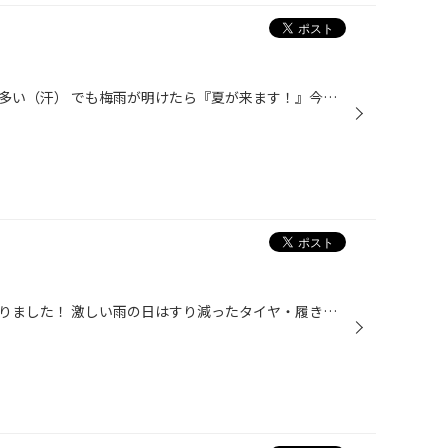
毎日雨ですね～。しかも降水量が多い（汗） でも梅雨が明けたら『夏が来ます！』今年はいつもの様にお出かけが、出来ないかもしれませんが感染予防を しながら楽しみましょう！！ 夏と言えばアウトドア！ キャンプ！（私は年中です！）そんな訳で4×4 SUVイメージで展示拡大中です ごっついタイヤ～...
昨日は雨が激しく降る時間帯がありました！ 激しい雨の日はすり減ったタイヤ・履きつぶしているスタッドレスが滑ります！ 安全の為にもすり減ったタイヤは早く交換しましょう！ 私も雨はあまり好きではありませんが、諏訪・茅野のアングラー（釣り人）にとっては待望の雨だったと思います。 川が増...