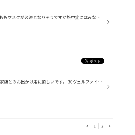
今年の夏は暑そうな予報です。夏ももマスクが必須となりそうですが熱中症にはみなさん気をつけてください！ 当店でもこの時期から残暑の残る９月まで大活躍の作業が『カー・エアコンクリーニング』です。 通常、エアコンの効きが悪いとエアコンのガス補充を実施されると思いますが、車種によってガ...
私も憧れる30系ヴェルファイア。家族とのお出かけ用に欲しいです。 30ヴェルファイヤにNEWアルミ・NEWタイヤを付けます！ その前にガラスコーティングをするぜ！ オーナー様がホイールの汚れを気にされていましたのでホイールガラスコーティング施工させて頂きました。 ガラスコーティングすると汚...
<
1
2
>