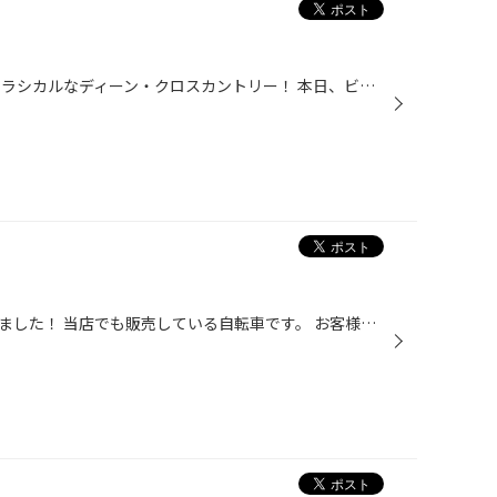
私も個人的に大好きなホイール クラシカルなディーン・クロスカントリー！ 本日、ビートルに装着です！ 赤にはホワイトのディーン・クロスカントリーが似合います！ オーナーのT様より私がテンション上がっちゃいました！ 色々と悩んだT様でしたがディーンで間違い無しだと思います！ やっぱりおし...
今年はピカピカの新車が多く売れました！ 当店でも販売している自転車です。 お客様から問い合わせがあれば、お取り寄せさせて頂き納車させて頂いてます！ 電動アシストからキッズ用まで！ こちらキッズ用『クロスファイヤーｊｒ 22インチ』 ブリヂストン自転車販売出来ます！