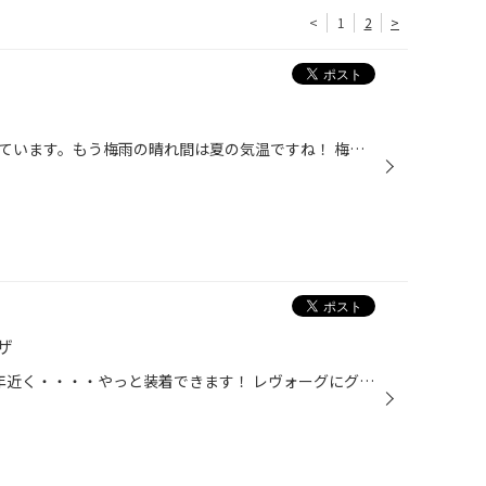
<
1
2
>
今朝は雨だった諏訪群。今は晴れています。もう梅雨の晴れ間は夏の気温ですね！ 梅雨時期の注意はスタッドレスの履きつぶし！ もう～踏切など鉄の上など滑る、滑る（汗） 私の軽トラ、今年の冬に備えてスタッドレス装着中（夏タイヤ準備してますがカスタム計画中）ですが今朝は滑りました（汗） 制...
ザ
1月末に受注してオーダーから半年近く・・・・やっと装着できます！ レヴォーグにグラムライツ・57Transcend レブリミット 19インチにポテンザS007を組み込みました！ ガラスコーティング済みでとても洗いやすい！ STI リップスポイラーと抜群のマッチングです！ ナットはレイズ・ジュラルミンロッ...