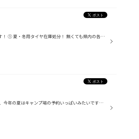
6月20日より決算セール実施中です！ ① 夏・冬用タイヤ在庫処分！ 無くても県内の各店舗よりお取り寄せします！！！！ キャッシュレス還元も6月末終了！ ぜったい6月がお得です！ ②今は必需品！ ドライブレコーダー！ コムテック 前後タイプ・360度タイプ在庫あります！ ③オイル交換がお得！ 大人の...
ニュースで報道されていましたが、今年の夏はキャンプ場の予約いっぱいみたいです！ 3密を避け開放的なキャンプ・グランピングがお出かけ人気ＮＯ1！ 本当の事を言うと、キャンプ場は去年も 一昨年も大人気で連休中（年末・年始を含む）は、本当に予約が取れないんです！ 私も毎年、キャンセル待ち...