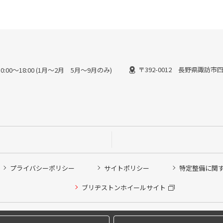
〒392-0012 長野県諏訪市四
:00〜18:00 (1月〜2月 5月〜9月のみ)
プライバシーポリシー
サイトポリシー
特定整備に関
ブリヂストンホイールサイト
他ピット作業の予約
希望のクローク契約会員の方はこちらを選択ください
Copyright © 2024 Bridgestone Retail Co.,Ltd. All rights Reserved.