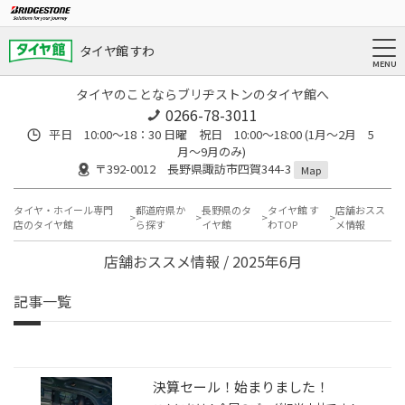
タイヤ館 すわ
タイヤのことならブリヂストンのタイヤ館へ
0266-78-3011
平日 10:00〜18：30 日曜 祝日 10:00〜18:00 (1月〜2月 5
月〜9月のみ)
〒392-0012 長野県諏訪市四賀344-3
Map
タイヤ・ホイール専門
都道府県か
長野県のタ
タイヤ館 す
店舗おスス
店のタイヤ館
ら探す
イヤ館
わTOP
メ情報
店舗おススメ情報 / 2025年6月
記事一覧
決算セール！始まりました！