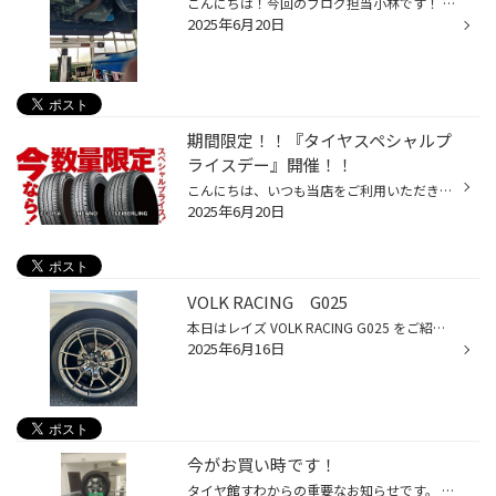
こんにちは！今回のブログ担当小林です！ 当店では本日より決算セールが始まりました！今回はタイヤだけでなくオイル交換もお得なのです！ そこで今回はお客様のお車をお預かりしてからどんな様子でオイル交換を行っているかをご紹介いたします。 少し指がはいっていますが、真ん中のシルバーのもの...
2025年6月20日
期間限定！！『タイヤスペシャルプ
ライスデー』開催！！
こんにちは、いつも当店をご利用いただきましてありがとうございます。 本日より、コクピット・タイヤ館におきまして、 期間限定！ サイズ限定！！ 数量限定！！！ お得にお買い求めいただける、「タイヤスペシャルプライスデー」がスタートします！ お得なタイヤのご紹介！！ ワゴンR、N-BOX、タン...
2025年6月20日
VOLK RACING G025
本日はレイズ VOLK RACING G025 をご紹介いたします。 昨年の冬に注文し春先やっと出来上がってきました。 装着車両はトヨタ 86になります。 不動の人気をもつこのG025いつみてもかっこよい！そして軽い！ 良いお値段するだけあります。 街中で走っていると目を引くものがありますよね。 今回はスポ...
2025年6月16日
今がお買い時です！
タイヤ館すわからの重要なお知らせです。 お客様も夏タイヤへの履き替えも終わった思われます。 冬のタイヤ、スタッドレスタイヤのお話をするには気温も高く暑苦しいお話ですが、・・・ 2025年9月1日より、ブリヂストンの冬タイヤが値上りをいたします。 今年の冬にスタッドレスタイヤの購入を検討...