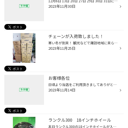
12月6日 13日 20日 27日 29日 30日 31日になります。
2023年11月30日
チェーンが入荷致しました！
寒い冬が到来！ 観光などで諏訪地域に来られたお客様、突然の降雪でタイヤチェーンが必要な場合！ 当店へご連絡ください！ 布タイプ・金属タイプ・金属タイプ各種そろえてあります！
2023年11月25日
お客様各位
日頃より当店をご利用頂きましてありがとうございます。 諏訪地方で11/13に降雪がありました。 大変申し訳ありませんが、現状、タイヤ履き替え・ご来店のお客様対応で電話が繋がりにくくなっております。 少し時間を空けて頂き、おかけ直し頂けますと幸いです。 大変、申し訳ありませんがよろしくお...
2023年11月14日
ランクル300 18インチホイール
本日ランクル300の18インチホイールが入荷致しました。 キーラータクティクス ブラックです。 ブラックは非常に人気色で現在注文すると2024年1月と納期が長くなっています。 シルバー色はメーカー在庫ありますがせっかくなら好きな色のホイールを履かせたいですよね。 11/6現在、当店に1台分ブラッ...