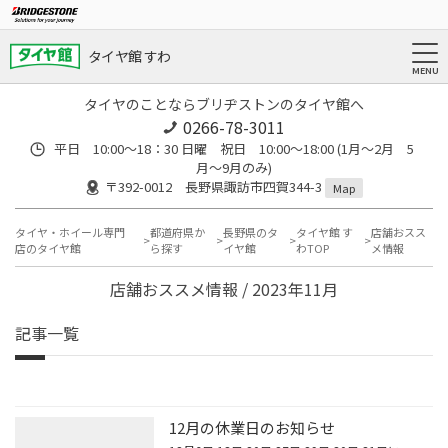
タイヤ館 すわ
タイヤのことならブリヂストンのタイヤ館へ
0266-78-3011
平日 10:00〜18：30 日曜 祝日 10:00〜18:00 (1月〜2月 5
月〜9月のみ)
〒392-0012 長野県諏訪市四賀344-3
Map
タイヤ・ホイール専門
都道府県か
長野県のタ
タイヤ館 す
店舗おスス
店のタイヤ館
ら探す
イヤ館
わTOP
メ情報
店舗おススメ情報 / 2023年11月
記事一覧
12月の休業日のお知らせ