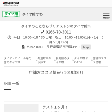
タイヤ館 すわ
タイヤのことならブリヂストンのタイヤ館へ
0266-78-3011
平日 10:00〜18：30 日曜 祝日 10:00〜18:00 (1月〜2月 5
月〜9月のみ)
〒392-0012 長野県諏訪市四賀344-3
Map
タイヤ・ホイール専門
都道府県か
長野県のタ
タイヤ館 す
店舗おスス
店のタイヤ館
ら探す
イヤ館
わTOP
メ情報
店舗おススメ情報 / 2019年6月
記事一覧
ラスト１ヶ月！