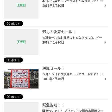
本日、決算セールがラストとなりました！ イベント期間中多くのお客様に夏タイヤ・スタッドレスをご成約頂きまして、本当 にありがとうございました。 タイヤの値上げまでは残り１ヶ月ありますのでまだまだ間に合います！ タイヤをご検討の方ぜひお待ちしています！
2019年6月30日
御礼！決算セール！
決算セールも本日ラストとなりました。イベント期間中に多くのスタッドレスのご予約と夏タイヤご成約をありがとうございました。 イベント毎に多くの方にご来店頂き、本当に感謝しております！ 決算セールは本日で終了となりますが、タイヤの値上げにはまだ間に合います！ 値上げまでラスト1ヶ月、...
2019年6月30日
決算セール！
６月１５日より決算セールスタートです！ 初日からスタッドレスも夏タイヤも売れています！ ご来店頂きましたお客様、本当にありがとうございます！ お知らせにも記載させて頂きましたが、市販用ブリヂストンタイヤが値上げになります！ まだ間に合いますのでご来店くだ さいませ！
2019年6月16日
緊急告知！！
緊急告知です！ ブリヂストン国内市販用タイヤが8月1日より値上げされます！ 近年、人手不足等を背景に物流関連費が高騰し、物流効率化やコストカットなど企業努力を行ってきましたが、企業努力 だけでは、カバー出来ないため、タイヤ出荷価格値上げを決定したものです。