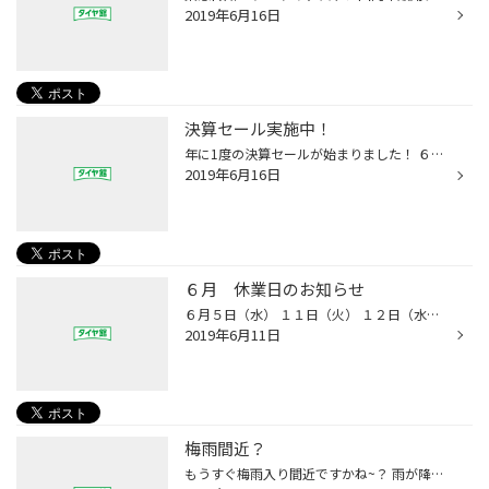
2019年6月16日
決算セール実施中！
年に1度の決算セールが始まりました！ ６月１５日よりスタートしてスタッドレスのご予約、夏用タイヤまで良く売れています！ 本当にありがとうございます！ 月末まで決算セール実施中ですのでこの機会にぜひお立ち寄りください！
2019年6月16日
６月 休業日のお知らせ
６月５日（水） １１日（火） １２日（水） １９日（水） ２６日（水）が休業日となります。
2019年6月11日
梅雨間近？
もうすぐ梅雨入り間近ですかね~？ 雨が降ると危険なのが擦り減ったタイヤ&年数が経過したタイヤ！ 擦り減ったタイヤは制動距離がかなり伸びてしまいま すし、ゴムが硬くなったタイヤも雨の日は滑りやすくなります。 安全の為にも早目の交換がオススメです！ 同時にスタッドレスの履きつぶしもご注意...