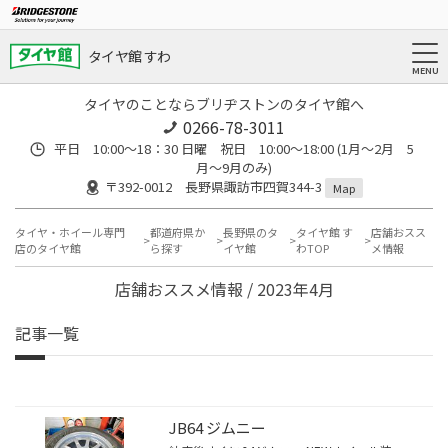
タイヤ館 すわ
タイヤのことならブリヂストンのタイヤ館へ
0266-78-3011
平日 10:00〜18：30 日曜 祝日 10:00〜18:00 (1月〜2月 5
月〜9月のみ)
〒392-0012 長野県諏訪市四賀344-3
Map
タイヤ・ホイール専門
都道府県か
長野県のタ
タイヤ館 す
店舗おスス
店のタイヤ館
ら探す
イヤ館
わTOP
メ情報
店舗おススメ情報 / 2023年4月
記事一覧
JB64 ジムニー