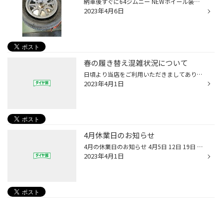
納車後すぐに64ジムニー NEWホイール装着！ 装着ホイールはRAYS A・LAP・J リミテッドエディション アームズグレー 鍛造で軽い！ その軽さが発進から違いが分かるホイールです！ 今回はジムニーの純正色に寄せています！
2023年4月6日
春の履き替え混雑状況について
日頃より当店をご利用いただきましてありがとうございます。 例年に比べ気候が暖かく３月中旬より履き替え作業が混雑しております。 混雑状況により電話に対応出来ない時間もあり申し訳ございません。 大変申し訳ございませんが、少しお時間置いて頂いてお電話頂けると助かります。 3月に作業工賃の...
2023年4月1日
4月休業日のお知らせ
4月の休業日のお知らせ 4月5日 12日 19日 26日が休業日になります。 GWの休業日が5月2日・3日・4日・5日となります。
2023年4月1日