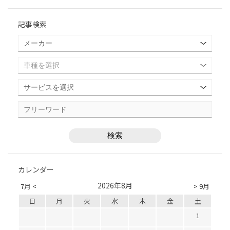
記事検索
カレンダー
2026年8月
7月 <
> 9月
日
月
火
水
木
金
土
1