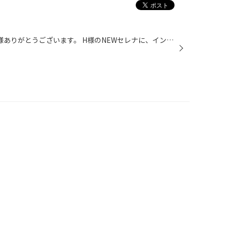
いつも当店をご利用いただき、H様ありがとうございます。 H様のNEWセレナに、インチUP＆NEWホイールをご相談をお受けして、 早くも、4ヶ月になり、やっと装着できまして、ひと安心です。 タイヤは レグノGRVII． ホイールは今年新発売の、マルカ 「RMP 025F」 100Km点検での来店お待ちしてます。