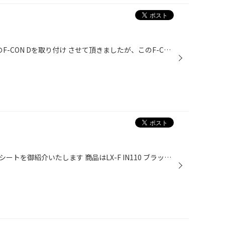
先日200系ハイエースにHKSさんのF-CON Dを取り付け させて頂きましたが、このF-CON D凄いです！パワーがモリモリです！！ カタログでのスペックですが馬力が約30馬力強アップする商品です！！ 取り付けはコンピューターからの配線方法と専用カプラーの取り付け方法があります 今回は専用カプラーを...
本日装着させて頂きましたレカロシートを御紹介いたします 商品はLX-F IN110 ブラック／シルバー 自分ホワイトとグレーは見た事がありましたがブラックは初めてでした 質感やカラーは流石レカロさんですね！ U様いつも有難う御座います 長距離ドライブの感想また御来店の際に御聞かせ下さい