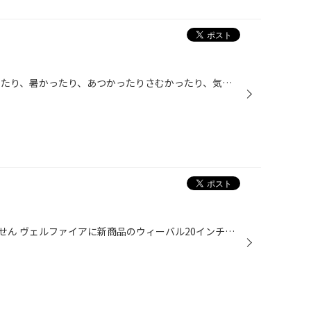
みなさんおはこんばんちは 寒かったり、暑かったり、あつかったりさむかったり、気温もぱっとしませんね。 本日はホンダのS660のホイール変えてみました。 輝くゴールド ＆ 軽量 これでどこを走ってみても、目を引くのは間違いなしですね。
アップするのが遅くなってすみません ヴェルファイアに新商品のウィーバル20インチを 取り付けさせて頂きました マッチングも計算させて頂きましたので お客様にも満足して頂けたと思います I様有難う御座いました、空気圧点検また御持ちしております