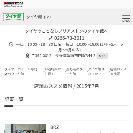
タイヤ館 すわ
タイヤのことならブリヂストンのタイヤ館へ
0266-78-3011
平日 10:00〜18：30 日曜 祝日 10:00〜18:00 (1月〜2月 5
月〜9月のみ)
〒392-0012 長野県諏訪市四賀344-3
Map
タイヤ・ホイール専門
都道府県か
長野県のタ
タイヤ館 す
店舗おスス
店のタイヤ館
ら探す
イヤ館
わTOP
メ情報
店舗おススメ情報 / 2015年7月
記事一覧
BRZ