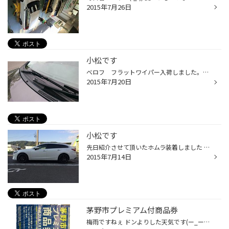
2015年7月26日
小松です
べロフ フラットワイパー入荷しました。特殊シリコンゴム採用により、ビビらない。 輸入車にも対応（適合確認要）しています。 私が個人的に着けてみましたが、かなり良いです。 サイズは１４サイズ。 今年の冬に降雪時の性能も確かめて、報告いたします。 梅雨明けしてますが、ワイパーは車の重...
2015年7月20日
小松です
先日紹介させて頂いたホムラ装着しました 新型アテンザにホムラ２Ｘ５Ｓ １９インチ 迫力あってカッコイイですよ!(^^)! Ｙ様いつも有難う御座います 写真が少し暗くてすみません^^;
2015年7月14日
茅野市プレミアム付商品券
梅雨ですねぇ ドンよりした天気です(ー_ー) 最近流行のプレミアム商品券今週末 遂に茅野市でも販売します！！ そしてタイヤ館すわでもご利用頂けます!(^^)! タイヤ館すわと名乗っていますが住所は茅野市なのです(^_^.) プレミアム率は一万円分買うと一万二千円分の商品券に！！ なんと２０％！！す...