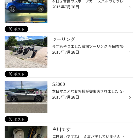
本日２台目のスポーツカー スバルのそうＢＲＺでございます 松本からのお客様で私とはもう１０数年のお付き合いです いつも有難う御座います ビーナスライン行く前にはまた寄って下さい!(^^)!
2015年7月28日
ツーリング
今年もやりました職場ツーリング 今回参加台数最多の９台でした 旧車、アメリカン、ネイキッド、外車 とジャンルは色々です 目的地は軽井沢立寄りの群馬前橋でした 軽井沢までは涼しかったのですが、群馬に入ったら 暑い！本当に暑い！！ツーリングしながら半分熱中症状態 バイクが涼しいなんて全く...
2015年7月28日
S2000
本日マニアなお客様が御来店されました Ｓ２０００での御来店でしたが 何がマニアかって？ なんとナットを自分でデザインして制作してしまいました(^o^) これは本当に凄い 自分も作って頂きたいです
2015年7月28日
白川です
毎日暑いですね(-_-;) 夏バテしていませんか？ 本日のタイヤ館すわ満員御礼です(^_^)/ そしてスバル一色であります！ 御来店頂きましたお客様有難う御座いました