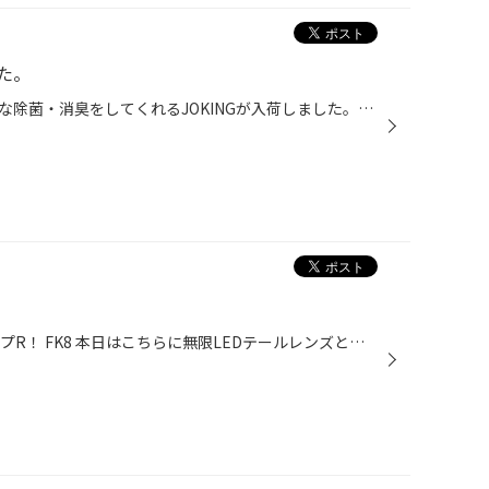
た。
人、ペット、環境に優しく、強力な除菌・消臭をしてくれるJOKINGが入荷しました。次亜塩素酸でしかも除菌した液剤は、なんと水に戻るということで、床に残った液剤をペットが舐めてしまっても大丈夫。弱酸性ですので肌荒れも心配ないとのことです。ぜひ使ってみてください。
ホンダの速いヤツ！ シビックタイプR！ FK8 本日はこちらに無限LEDテールレンズとフロントバンパーガーニッシュと20インチを守るロックナットをインストール！ ノーマルは通常の電球・・・フロント回りはLED・・・・オーナー様のご要望で即交換です！ ホンダと言えば『無限パワー』 かなり高価なパ...