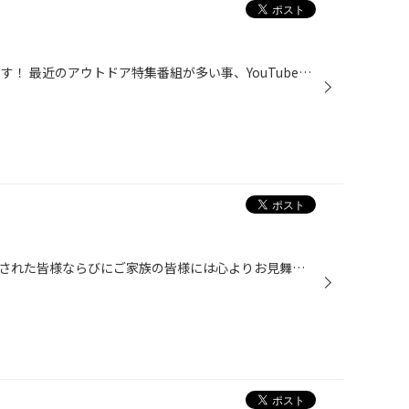
タイヤ館のアウトドアマン しばです！ 最近のアウトドア特集番組が多い事、YouTube動画でも芸能人が方がたくさん流していて世の中キャンプブームですよ！！！！ 今回は薪にファイヤーさせる『ファイヤースティック・メタルマッチ』などと呼ばれる道具をご紹介！ コチラのメタルマッチよりも・・・・...
各地で大雨の影響が出ており被災された皆様ならびにご家族の皆様には心よりお見舞い申し上げます。 今年は例年以上に長く感じる梅雨です。 私達が車の安全走行でアドバイスするのは『すり減ったタイヤは危険！』と言う事です。 雨の日など、すり減ったタイヤはブレーキを踏んでから停止するまでの制...