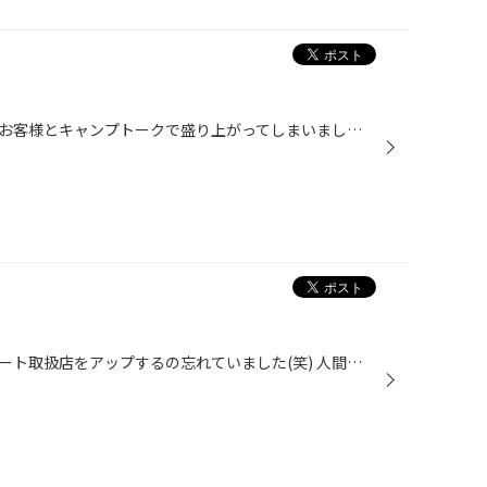
週末に来店頂いた、お子様連れのお客様とキャンプトークで盛り上がってしまいました！ お客様は、『これからキャンプをやってみたい！』『でもどうしたら良いの？』って感じだったので まずはバーベキューからスタートが良いです！っておススメさせて頂きました。 もちろんタイヤのお話も（笑） 梅...
そう思えば・・・・・。レカロシート取扱店をアップするの忘れていました(笑) 人間工学に基づいて設計されているメディカルチェアとしても有名なレカロシート！ 当店、お取り扱い店です！ 本日もSR-7Fが入荷して来ました！ ありがとうございます！