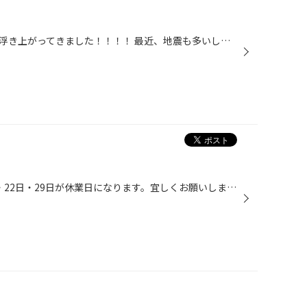
先日の事、入り口付近のタイルが浮き上がってきました！！！！ 最近、地震も多いし不安・・・・。 剥がしてみると接着剤の劣化かな？ 剥がしたタイルを職人にお願いして修復して貰いました！ 弟子も一緒にお手伝いです。 出来る事は自分達で！
7月1日・2日・8日・14日・15日・22日・29日が休業日になります。宜しくお願いします。