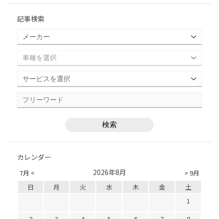
記事検索
カレンダー
2026年8月
7月 <
> 9月
日
月
火
水
木
金
土
1
2
3
4
5
6
7
8