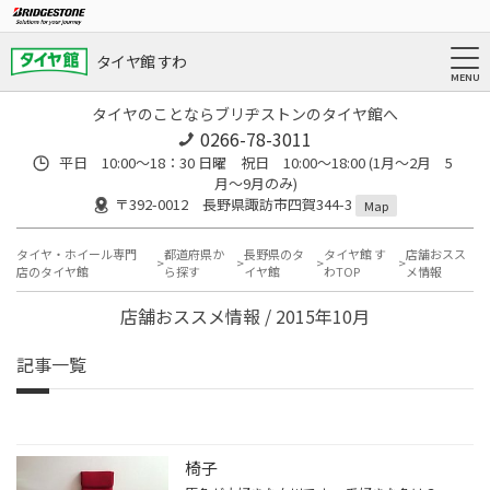
タイヤ館 すわ
タイヤのことならブリヂストンのタイヤ館へ
0266-78-3011
平日 10:00〜18：30 日曜 祝日 10:00〜18:00 (1月〜2月 5
月〜9月のみ)
〒392-0012 長野県諏訪市四賀344-3
Map
タイヤ・ホイール専門
都道府県か
長野県のタ
タイヤ館 す
店舗おスス
店のタイヤ館
ら探す
イヤ館
わTOP
メ情報
店舗おススメ情報 / 2015年10月
記事一覧
椅子