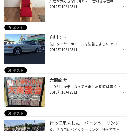
原色が大好きな白川です 一番好きな色は？と聞かれると青（ブルー）なのですが 何だか最近は赤が身の周りに増えてきている気がします その中の１つに椅子があります ６月より修理に出していた椅子が先日戻って来ました(^_^) 修理する前は白色だったのですが、戻ってきたら赤です！！ 正直カッコイイ...
2015年10月23日
白川です
先日タイヤ＋ホイールを装着しました アコードユーロＲの写真アップさせて頂きます Ｕ様いつも遠いのに御来店頂き有難う御座います またお気軽に遊びに来て下さい ライトも磨きますのでね(^_^)
2015年10月23日
大商談会
１０月も後半になってきました 朝晩は寒くなりました(>_
2015年10月23日
行って来ました！バイクツーリング
９月２３日にバイクツーリングに行って来ました！ 今回は、長野メンバー・大町メンバー・松本メンバー１５台と大人数でした！ 行先は、新導入システム「くじ引き」にて決めます(笑) 引いた場所は、「絶対ルール」 目指すは『富山！ブラックラーメン』 松本から安房トンネルを越えて～♪ 道中～１台...