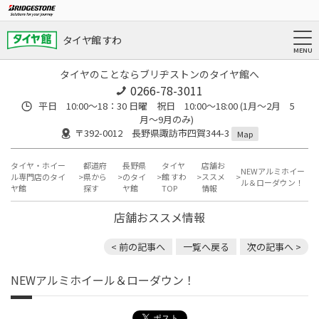
タイヤ館 すわ
タイヤのことならブリヂストンのタイヤ館へ
0266-78-3011
平日 10:00〜18：30 日曜 祝日 10:00〜18:00 (1月〜2月 5
月〜9月のみ)
〒392-0012 長野県諏訪市四賀344-3
Map
タイヤ・ホイー
都道府
長野県
タイヤ
店舗お
NEWアルミホイー
ル専門店のタイ
県から
のタイ
館 すわ
ススメ
ル＆ローダウン！
ヤ館
探す
ヤ館
TOP
情報
店舗おススメ情報
< 前の記事へ
一覧へ戻る
次の記事へ >
NEWアルミホイール＆ローダウン！