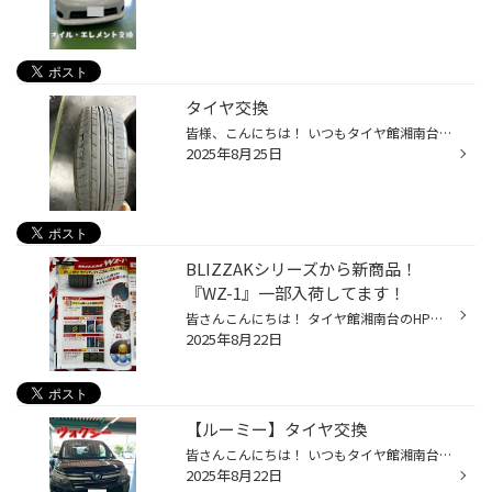
タイヤ交換
皆様、こんにちは！ いつもタイヤ館湘南台のHPをご覧いただきありがとうございます。 今回はパタイヤ交換をご紹介いたします。 パンクの状況 ご来店いただいた際にお客様から 「走っていると一定の周期で上下に揺れるから心配なので点検してほしい」 とご相談いただきましたので点検してみると、、...
2025年8月25日
BLIZZAKシリーズから新商品！
『WZ-1』一部入荷してます！
皆さんこんにちは！ タイヤ館湘南台のHPをご覧いただきありがとうございます。 既にブリヂストンのHPなどには掲載されておりますが、 BLIZZAKシリーズから新商品であるWZ-1が登場！ 今回はそのWZ-1のご紹介です！ BLIZZAK WZ-1 1.新トレッドパタンの溝で水を除去 2.発砲ゴムの気泡で水を除去 3.親水...
2025年8月22日
【ルーミー】タイヤ交換
皆さんこんにちは！ いつもタイヤ館湘南台のHPをご覧いただきありがとうございます。 本日は、ルーミーのタイヤ交換を紹介します。 タイヤ交換 今回使用するタイヤは セイバーリングを使用します。 こちらのタイヤは費用をなるべく抑えたいという方にはお勧めのタイヤです！ タイヤ交換完了後お客様...
2025年8月22日