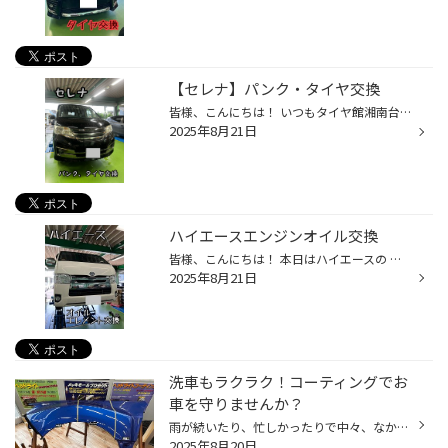
【セレナ】パンク・タイヤ交換
皆様、こんにちは！ いつもタイヤ館湘南台のHPをご覧いただきありがとうございます。 セレナのパンクによるタイヤ交換をご紹介いたします。 パンクの状況 パンクの場所的には修理可能な場所ですが、、、 ！！！？？？ 原因はわかりませんが中のタイヤも中のワイヤーも大きく避けてしまっています。 ...
2025年8月21日
ハイエースエンジンオイル交換
皆様、こんにちは！ 本日はハイエースの エンジオイル交換作業をご紹介いたします。 エンジンオイル交換 本日使用したオイルがこちら↑ クロスエコ 5W-30 こちらのオイルは1Lごとの計り売りオイルで ディーゼルオイルになります。 作業風景 この部分がオイルドレンです。 オイルを抜き切ったらオイル...
2025年8月21日
洗車もラクラク！コーティングでお
車を守りませんか？
雨が続いたり、忙しかったりで中々、なかなか細目に洗車ができない、 でもクルマはキレイに保ちたいというお客様にオススメの 「ボディコーティング」サービスのご紹介です。 是非、タイヤ館でおクルマのボディコーティングをしませんか？ コクピット・タイヤ館のボディーコーティングがおススメ！ ...
2025年8月20日