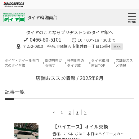
タイヤ館 湘南台
タイヤのことならブリヂストンのタイヤ館へ
0466-80-5101
10：00～18：30まで
〒252-0813 神奈川県藤沢市亀井野一丁目15番4
Map
タイヤ・ホイール専門
都道府県か
神奈川県の
タイヤ館 湘
店舗おスス
店のタイヤ館
ら探す
タイヤ館
南台TOP
メ情報
店舗おススメ情報 / 2025年8月
記事一覧
<
1
2
3
>
【ハイエース】オイル交換
皆様、こんにちは！ 本日はハイエースの エンジオイル交換作業をご紹介いたします。 エンジンオイル交換 本日使用したオイルがこちら↑ クロスエコ 5W-30 こちらのオイルは1Lごとの計り売りオイルで ディーゼルオイルになります。 作業風景 この部分がオイルドレンです。 オイルを抜き切ったらオイル...