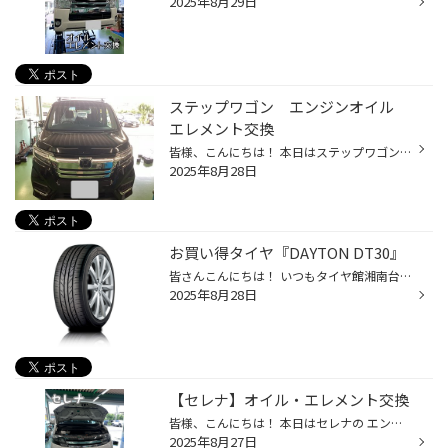
2025年8月29日
ステップワゴン エンジンオイル
エレメント交換
皆様、こんにちは！ 本日はステップワゴンの エンジオイル交換作業をご紹介いたします。 エンジンオイル 本日使用したオイルとエレメントがこちら↑ デュアルサポート 0w-WIDE オイル特徴 オイル漏れ抑制 予防オイル エンジンの中にあるゴム類を柔らかくして オイル漏れを予防させる効果があります。...
2025年8月28日
お買い得タイヤ『DAYTON DT30』
皆さんこんにちは！ いつもタイヤ館湘南台店のHPをご覧いただきありがとうございます。 本日は当店で取り扱っているお買い得タイヤ DAYTON DT30のご紹介です！ DAYTON DT30 デイトンは元々、アメリカのオハイオ州デイトン市で 1905年に創業したタイヤメーカーです。 1961年にファイアストン社に買収...
2025年8月28日
【セレナ】オイル・エレメント交換
皆様、こんにちは！ 本日はセレナの エンジオイル交換作業をご紹介いたします。 エンジンオイル 本日使用したオイルとエレメントがこちら↑ モービル1 0W-20 エコキープ N-8 作業風景 オイルエレメントも交換するため下から抜きます。 オイルドレンのパッキンとオイルエレメントを交換したら、 新し...
2025年8月27日