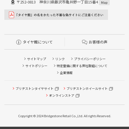
〒252-0813 神奈川県藤沢市亀井野一丁目15番4
Map
タイヤ館について
お客様の声
サイトマップ
リンク
プライバシーポリシー
サイトポリシー
特定整備に関する弊社取組について
企業情報
ブリヂストンタイヤサイト
ブリヂストンホイールサイト
タイヤ点検・安全点検/タイヤ履き替え/オイル交換/その他
ピット作業の予約
オンラインストア
クローク契約会員専用タイヤ履き替え※タイヤ履き替えを
希望のクローク契約会員の方はこちらを選択ください
Copyright © 2024 Bridgestone Retail Co.,Ltd. All rights Reserved.
本日のタイヤ履き替え順番待ち予約 ※クローク契約会員の
方はご利用いただけません