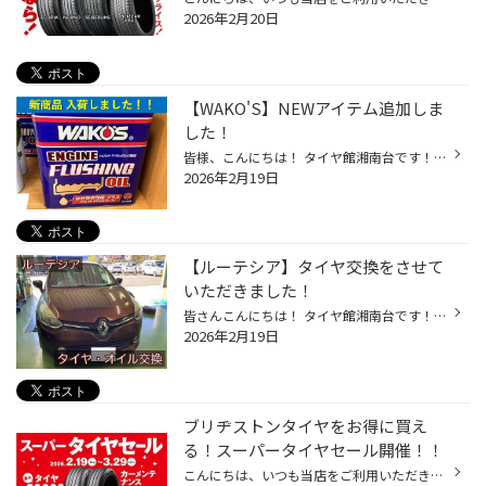
2026年2月20日
【WAKO'S】NEWアイテム追加しま
した！
皆様、こんにちは！ タイヤ館湘南台です！! オイルで有名な【WAKO'S】の新商品！！ 【エンジンフラッシングオイル・ウォータードレンプラス】 入荷致しました！！ 【ここがスゴイ！】 ①洗浄性能：エンジン内部に溜まった[汚れ]を強力に除去！！ ②水分除去：オイル交換だけでは取り除けない、エンジ...
2026年2月19日
【ルーテシア】タイヤ交換をさせて
いただきました！
皆さんこんにちは！ タイヤ館湘南台です！！ 本日は、ルーテシアのタイヤ交換をさせいただきました！ タイヤ交換 今回使用するタイヤはブリヂストンのプレミアムタイヤ レグノ GR-XⅢを使用します。 静粛性・乗り心地と走行性能を両立した 高性能タイヤです！ 作業 今回はタイヤ交換と一緒にハブの防...
2026年2月19日
ブリヂストンタイヤをお得に買え
る！スーパータイヤセール開催！！
こんにちは、いつも当店をご利用いただきましてありがとうございます。 コクピット・タイヤ館では、ブリヂストンタイヤをお得に買える！ スーパータイヤセールを2月19日(木)から3月29日(日)まで開催いたします！ ブリヂストンのタイヤを4本ご購入で最大20,000円引き！ タイヤをお得にご購入頂けるチ...