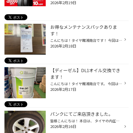
2026年2月19日
お得なメンテナンスパックありま
す！
こんにちは！タイヤ館湘南台です！ 今回はメンテナンスパックをご紹介させていただきます！ 当店のメンテナンスパックはオイルパックと脱着パック さらに両方を合わせた脱着オイルパックがございます！ 全て1年間の期限があり通常やるよりもお得になります！ 中身に関しては オイルパック 脱着パッ...
2026年2月18日
【ディーゼル】DL1オイル交換でき
ます！
こんにちは！タイヤ館湘南台です。 今回はディーゼルオイルを紹介させていただきます！ 主な現行の適合車種は ハイエース キャラバン デリカD:5 マツダクリーンディーゼルなど DL-1規格の車種に適合します！ オイル交換の交換目安は 走行距離で5000km 時期で半年での交換目安になります！ オイルの...
2026年2月17日
パンクにてご来店頂きました。
皆様こんにちは！ 本日は、 タイヤの内圧が下がるという事でご相談頂きました。 さっそくタイヤを点検していきます！ 発見しました！ タイヤの内側のほうに挿さってしまっていた、 金属片によってのパンクでした。 内圧が低下した状態で走行した場合に出来てしまう、 サイド部分の引きずりが出来て...
2026年2月16日