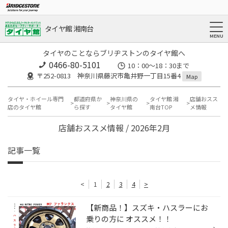
タイヤ館 湘南台
タイヤのことならブリヂストンのタイヤ館へ
0466-80-5101
10：00～18：30まで
〒252-0813 神奈川県藤沢市亀井野一丁目15番4
Map
タイヤ・ホイール専門
都道府県か
神奈川県の
タイヤ館 湘
店舗おスス
店のタイヤ館
ら探す
タイヤ館
南台TOP
メ情報
店舗おススメ情報 / 2026年2月
記事一覧
<
1
2
3
4
>
【新商品！】スズキ・ハスラーにお
乗りの方に オススメ！！