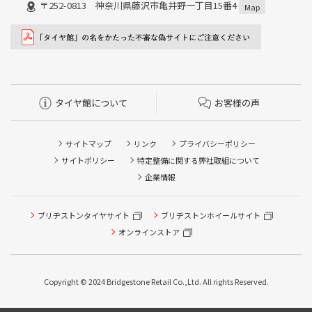
〒252-0813 神奈川県藤沢市亀井野一丁目15番4
Map
タイヤ館について
お客様の声
サイトマップ
リンク
プライバシーポリシー
サイトポリシー
特定整備に関する弊社取組について
企業情報
ブリヂストンタイヤサイト
ブリヂストンホイールサイト
タイヤ点検・安全点検/タイヤ履き替え/オイル交換/その他
ピット作業の予約
オンラインストア
クローク契約会員専用タイヤ履き替え※タイヤ履き替えを
希望のクローク契約会員の方はこちらを選択ください
Copyright © 2024 Bridgestone Retail Co.,Ltd. All rights Reserved.
本日のタイヤ履き替え順番待ち予約 ※クローク契約会員の
方はご利用いただけません