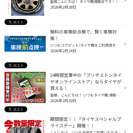
皆様こんにちは！ タイヤ館湘南台です！！ 本日は、新しい商品を入荷致しましたのでご紹介♪ それがこちら！ ホイールメーカーMIDさんの商品 NITRO POWER（ナイトロパワー）の新商品 M7 ファランクス の マッドブロンズ！！ サイズは、16X45 4/100 45 です！ マッドブロンズですので 光の当たり方や...
2026年2月28日
無料の車検前点検で、賢く車検対
策！
いつもコクピット/タイヤ館をご利用頂きありがとうございます。 今回は、コクピット/タイヤ館がオススメする「車検前点検」についてご紹介いたします。 【車検前点検は、出費を集中させない、かしこい車検対策です】 ・車検って何？よく分からなくて不安・・・。 ・できれば車検の出費を抑えたい・...
2026年2月24日
24時間営業中の「ブリヂストンタイ
ヤオンラインストア」ならタイヤが
買える！
皆様、こんにちは！ いつもタイヤ館 湘南台店のWebを御覧の皆様ありがとうございます♪ タイヤ館は、あなたの町の "タイヤ専門店"です。 タイヤ館アプリダウンロード LINEお友達登録⇒トーク⇒公式アプリダウンロード 国内タイヤメーカーのブリヂストンが運営している オンラインストア「ブリヂストン...
2026年2月20日
期間限定！！『タイヤスペシャルプ
ライスデー』開催！！
こんにちは、いつも当店をご利用いただきましてありがとうございます。 2/20(金)～3/1(日)まで、コクピット・タイヤ館におきまして、 期間限定！ サイズ限定！！ 数量限定！！！ お得にお買い求めいただける、「タイヤスペシャルプライスデー」がスタートします！ お得なタイヤのご紹介！！ ワゴンR...