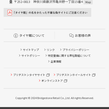
〒252-0813 神奈川県藤沢市亀井野一丁目15番4
Map
タイヤ館について
お客様の声
サイトマップ
リンク
プライバシーポリシー
サイトポリシー
特定整備に関する弊社取組について
企業情報
ブリヂストンタイヤサイト
ブリヂストンホイールサイト
タイヤ点検・安全点検/タイヤ履き替え/オイル交換/その他
ピット作業の予約
オンラインストア
クローク契約会員専用タイヤ履き替え※タイヤ履き替えを
希望のクローク契約会員の方はこちらを選択ください
Copyright © 2024 Bridgestone Retail Co.,Ltd. All rights Reserved.
本日のタイヤ履き替え順番待ち予約 ※クローク契約会員の
方はご利用いただけません