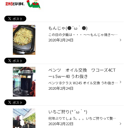
もんじゃ(●´ω｀●)
この日の夕飯は・・・ ～～もんじゃ焼き～～ 簡単だし♪みんな大好きだし♪ビールに合うし♪最高ですよね～♪ 『チーズ＆ベビースターもち明太もんじゃ』
2020年2月24日
ベンツ オイル交換 ワコーズ4CT
ーs 5wー40 うわ抜き
ベンツ Bクラス W245 オイル交換 うわ抜き 今回 ベンツ Bクラス W245 のオイル交換です！ 使用オイルは、ワコーズ 4CTーS 5W40です！ うわ抜きでもしっかりオイルは抜けます！
2020年2月24日
いちご狩り(*´ω｀*)
何年ぶりでしょう。。。いちご狩りって贅沢でなかなか行けないですが。。。 今回、娘の誕生日という事で勢いでいちご狩りに行ってきました。 子供たちも大喜び( *´艸｀)こちらの農園さんは２種類のいちごが３０分食べ放題。 とはいえ張り切っていた小学生の娘は早々におなかいっぱいに・・・ 一番た...
2020年2月22日