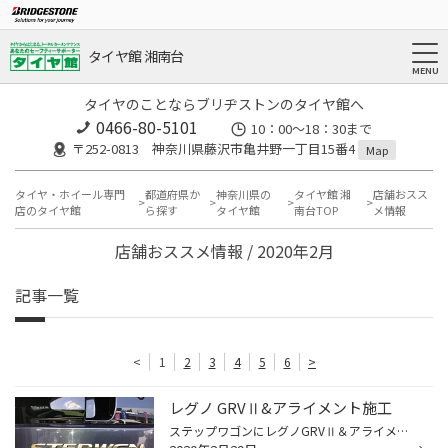
タイヤ館 湘南台
タイヤのことならブリヂストンのタイヤ館へ
0466-80-5101
10：00～18：30まで
〒252-0813 神奈川県藤沢市亀井野一丁目15番4
Map
タイヤ・ホイール専門
都道府県か
神奈川県の
タイヤ館 湘
店舗おスス
店のタイヤ館
ら探す
タイヤ館
南台TOP
メ情報
店舗おススメ情報 / 2020年2月
記事一覧
<
1
2
3
4
5
6
>
レグノ GRVⅡ&アライメント施工
ステップワゴンにレグノGRVⅡ＆アライメント施工しました。 GRVⅡはレグノシリーズのミニバン専用設計されたモデルです。 とくに乗り心地と音の静かさをお求めの方にオススメです！！ タイヤ交換と一緒にアライメント施工もして タイヤの設置角度を適正に！！ 皆さんもダマされたと思って！！ レグノ...