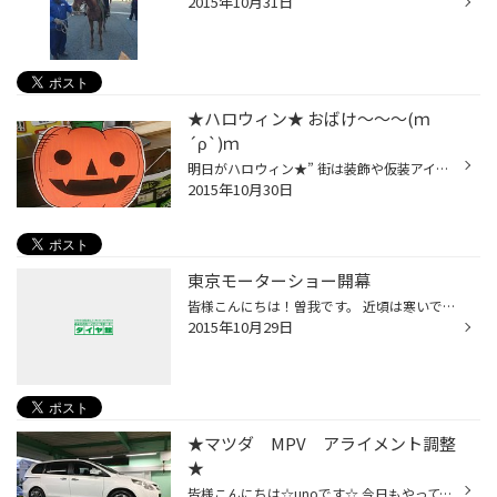
2015年10月31日
★ハロウィン★ おばけ～～～(ｍ
´ρ`)ｍ
明日がハロウィン★” 街は装飾や仮装アイテムやハロウィン一色（=´∇｀=）にゃん 娘も先日、仮装して地図を見ながら目的の公園やお家に行き 「トリックオアトリート！」というとお菓子がもらえ、そのお菓子についてる シールの文字を最後に解読する。 …という子供にとっては、ただただ楽しい地域のイ...
2015年10月30日
東京モーターショー開幕
皆様こんにちは！曽我です。 近頃は寒いですね～って思っていたら、急に暑い日があったり、 まさに季節の変わり目。油断していると風邪を引きますので、 皆様、要注意です。 さて、標題の件、東京モーターショーが開幕しましたね。 昨日のニュースで見た人も多いかと思います。 昨日はプレスデーで...
2015年10月29日
★マツダ MPV アライメント調整
★
皆様こんにちは☆unoです☆ 今日もやってます。アライメント調整!! 今回は、マツダのMPVです。 タイヤの４本交換してからのアライメント調整。 前のタイヤは外側が少し偏った減り方をしていたのでおすすめさせていただきました。 前のトーと後ろのトー、キャンバーの調整ができるミニバン。 なので、...