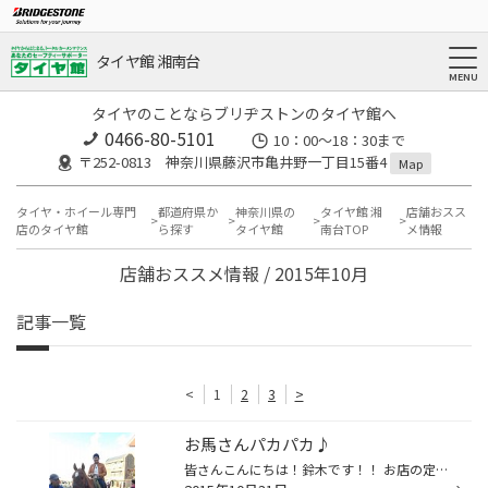
タイヤ館 湘南台
タイヤのことならブリヂストンのタイヤ館へ
0466-80-5101
10：00～18：30まで
〒252-0813 神奈川県藤沢市亀井野一丁目15番4
Map
タイヤ・ホイール専門
都道府県か
神奈川県の
タイヤ館 湘
店舗おスス
店のタイヤ館
ら探す
タイヤ館
南台TOP
メ情報
店舗おススメ情報 / 2015年10月
記事一覧
<
1
2
3
>
お馬さんパカパカ♪
皆さんこんにちは！鈴木です！！ お店の定休日に富士の５合目に行ってきました。 気候がなぜか？すごく暖かく天気もよくて最高でした！！ 富士の５合目は何度か行った事がありましたが、天気がよかったのは初めてです 笑 登山道入口にお馬さんが居まして案内のおばちゃんの押しに負けてしまい 人生...