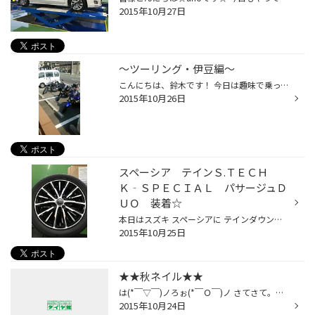
2015年10月27日
～ツーリング・伊豆編～
こんにちは、鈴木です！ 今日は趣味で乗っているバイクのお話です♪ 某日、瀬谷店の美濃口さん達と3台で伊豆に行ってきました。 朝8時半に海老名ＳＡに集合していざ！出発です！！ 最初の目的地は沼津港です。 そこでマグロを食べました、脂がのってとっても美味しかったです♪ 次に向かったのは、私...
2015年10月26日
スペーシア テインＳ.ＴＥＣＨ
Ｋ‐ＳＰＥＣＩＡＬ パサージュＤ
ＵＯ 装着☆
本日はスズキ スペーシアに テインダウンサスとアルミホイール パサージュデュオ１５インチを装着しました。 車高が４０ＭＭほど下がるのに加え インチアップで１５インチのブラポリカラーになることで 足元のスタイルが一変して とってもカッコよくなりました。 本日の装着サイズは ホイール１５...
2015年10月25日
★★秋ネイル★★
は(*￣▽￣)ノろぉ(*￣Ｏ￣)ノ さてさて。私の趣味のネイルですが、先日お友達のネイルを 秋バージョンにしましたぁ。。。うふ♪(*￣ー￣)ｖ レオパード（ヒョウ柄）なんだけど、やさしい色で、すっんごくキュート ***ヾ(≧∇≦)ﾉ"***きゃあぁあっ♪ しかも、マット（ツヤ消し）仕上げで、これからの季節...
2015年10月24日