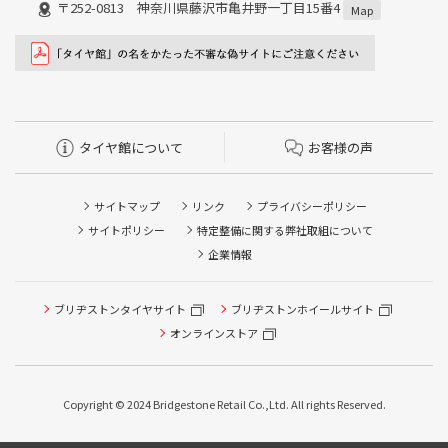
〒252-0813 神奈川県藤沢市亀井野一丁目15番4
Map
タイヤ館について
お客様の声
サイトマップ
リンク
プライバシーポリシー
サイトポリシー
特定整備に関する弊社取組について
企業情報
ブリヂストンタイヤサイト
ブリヂストンホイールサイト
タイヤ点検・安全点検/タイヤ履き替え/オイル交換/その他
ピット作業の予約
オンラインストア
クローク契約会員専用タイヤ履き替え※タイヤ履き替えを
希望のクローク契約会員の方はこちらを選択ください
Copyright © 2024 Bridgestone Retail Co.,Ltd. All rights Reserved.
本日のタイヤ履き替え順番待ち予約 ※クローク契約会員の
方はご利用いただけません