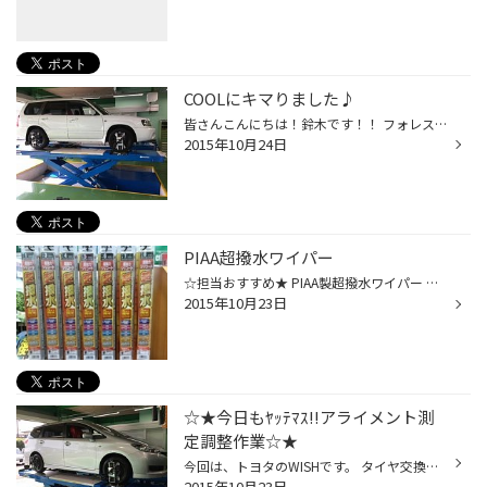
COOLにキマりました♪
皆さんこんにちは！鈴木です！！ フォレスターにアルミホイールを装着してアライメントもやりました♪ 今回がアルミ交換初めてとゆうことで 私、鈴木！！気を引き締めてお話をさせていただきました！！ お客様と色々話し合いながらバッチリの1枚が決まりました！！ 白いボディーにマットブラックがめ...
2015年10月24日
PIAA超撥水ワイパー
☆担当おすすめ★ PIAA製超撥水ワイパー 超強力シリコート+５分で撥水コーティングを施してくれる優れもの。 ブレード形状のものと替えゴムのものをご用意してありますので、 最近多い樹脂製ブレードのお車にも対応しております。 同商品でも、一部商品はお取り寄せになりますのでご了承ください。
2015年10月23日
☆★今日もﾔｯﾃﾏｽ!!アライメント測
定調整作業☆★
今回は、トヨタのWISHです。 タイヤ交換後のアライメント作業でした。 このお車は交換前のタイヤで外側の減り方が著しかったので 測定、調整までやらせていただきました。 新品タイヤとアライメント調整で快適な運転とタイヤ長持ち!!! テスターが空いていればすぐできますので、皆様もお試し下さい...
2015年10月23日