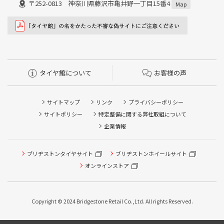
〒252-0813 神奈川県藤沢市亀井野一丁目15番4
Map
タイヤ館について
お客様の声
サイトマップ
リンク
プライバシーポリシー
サイトポリシー
特定整備に関する弊社取組について
企業情報
ブリヂストンタイヤサイト
ブリヂストンホイールサイト
タイヤ点検・安全点検/タイヤ履き替え/オイル交換/その他
ピット作業の予約
オンラインストア
クローク契約会員専用タイヤ履き替え※タイヤ履き替えを
希望のクローク契約会員の方はこちらを選択ください
Copyright © 2024 Bridgestone Retail Co.,Ltd. All rights Reserved.
本日のタイヤ履き替え順番待ち予約 ※クローク契約会員の
方はご利用いただけません