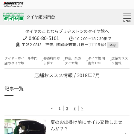
タイヤ館 湘南台
タイヤのことならブリヂストンのタイヤ館へ
0466-80-5101
10：00～18：30まで
〒252-0813 神奈川県藤沢市亀井野一丁目15番4
Map
タイヤ・ホイール専門
都道府県か
神奈川県の
タイヤ館 湘
店舗おスス
店のタイヤ館
ら探す
タイヤ館
南台TOP
メ情報
店舗おススメ情報 / 2018年7月
記事一覧
<
1
2
3
>
夏のお出掛け前にオイル交換しませ
んか？？