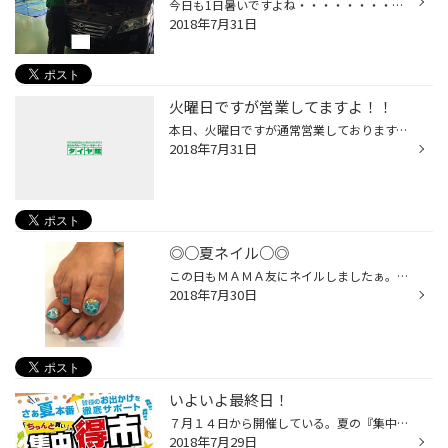
今日も1日暑いですよね・・・・・・・・（大汗）‘‘ 人も暑ければもちろん車も暑い訳でありまして・・・・・・。 大切なエンジンを守る為にも『オイル交換』しておきましょう！！ 夏本番を迎える前にお車のメンテナンスもしておきましょう！！ オイル交換もお任せ下さい！！
2018年7月31日
火曜日ですが営業してますよ！！
本日、火曜日ですが通常営業しております。 お気軽にお立ち寄り下さい。
2018年7月31日
◎○夏ネイル○◎
この日もＭＡＭＡ友にネイルしましたぁ。。。 まっネイルしながら話して子ども同士は適当に遊んでいて・・・ お茶しながら話して・・・結局話しがしたいだけ（笑）！？ 夏休みに海へいくということで『おもいっきり夏ネイル』にしました。
2018年7月30日
いよいよ最終日！
７月１４日から開催している。夏の『集中得市』もいよいよ今日で最終日！！ 夏の車のお買い物はお得なこのチャンスに是非タイヤ館で！！
2018年7月29日