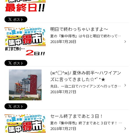
明日で終わっちゃいますよ～
夏の『集中得市』は今日と明日で終わってしまいます。 お得なこのチャンスに是非！！
2018年7月28日
(ж^□^ж)ﾉ 夏休み前半～ハワイアン
ズに言ってきました☆*ﾟ*★
先日、一泊二日でハワイアンズへ行ってきました。 前回、遊びに行ったのは３年前？？子ども達も成長して、スライダーを楽しんだり 一緒に遊べるようになったな。。。と上２人の子たちは思うのですが、末っ子は 基本お子様プール。。。それでもとっても楽しめました。 フラ＆ファイヤーショーを見て...
2018年7月27日
セール終了まであと３日！
夏の『集中得市』終了まであと３日です！ お出掛け前に交換予定の方、交換するかお悩みの方、このチャンスに是非！！
2018年7月27日