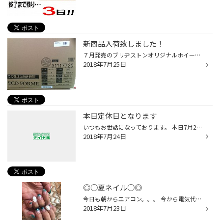
新商品入荷致しました！
７月発売のブリヂストンオリジナルホイール 『ECO FORME SE-18』が本日入荷致しました！！ 早速開封！ 今風のオシャレなデザインですね。 今回入荷したのは１サイズだけなので、これから少しずつサイズラインナップも増やしていきます。 お問い合わせお待ちしております！
2018年7月25日
本日定休日となります
いつもお世話になっております。 本日7月24日（火）は定休日となります。 ご迷惑をお掛けいたします。 尚、25日（水）は朝10：00～通常営業いたします。 よろしくお願い致します。
2018年7月24日
◎○夏ネイル○◎
今日も朝からエアコン。。。 今から電気代が恐ろしい。。。 そんな私は相変わらずＭＡＭＡ友ネイルを。。。 クリアブルーにホワイトのシェルを埋め込み ポイントでぷっくりの貝殻にパールを飾りました☆ 指先～夏～涼しげ～とよろこんでましたぁ（∞´∇｀）／
2018年7月23日