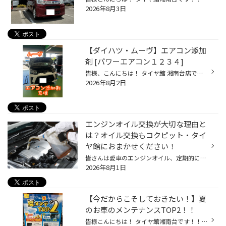
2026年8月3日
【ダイハツ・ムーヴ】エアコン添加
剤 [パワーエアコン１２３４]
皆様、こんにちは！ タイヤ館 湘南台店です！！ 本日のご紹介作業 本日は【ダイハツ・ムーヴ】の エアコン添加剤充填作業をご紹介いたします！ 7月も暑かったですけど ８月に入り、夏本番でさらに暑くなってきましたね。 今年から、特に暑い日は 猛暑日を超えた「酷暑日」と発表されるようになりま...
2026年8月2日
エンジンオイル交換が大切な理由と
は？オイル交換もコクピット・タイ
ヤ館におまかせください！
皆さんは愛車のエンジンオイル、定期的に交換していますか? 大切な愛車のコンディションを保つだけではなく、楽しく安全にドライブするためには 定期的なエンジンオイル交換はとても大切です。 【エンジンオイル交換しないとどうなるの？】 エンジンオイルは、エンジン内部の部品がスムーズに動くよ...
2026年8月1日
【今だからこそしておきたい！】夏
のお車のメンテナンスTOP2！！
皆様こんにちは！ タイヤ館湘南台です！！ 夏も本番！ 旅行やレジャーなどで ロングドライブが増えてくるかと思いますが、 その前に、今だからこそしておきたい！ 夏のお車のメンテナンスTOP2がこちら！ ワイパー交換！！ エアコン添加剤！！ 大事な愛車をメンテナンスして お出掛け時のロングドラ...