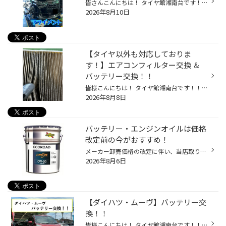
皆さんこんにちは！ タイヤ館湘南台です！！ 本日のご紹介作業 【トヨタ・アルファード】の アライメント調整作業をご紹介します！！ 今回のお車は、「ちょっと縁石に擦ってしまった」と オーナー様よりご相談いただきまして、 「ズレている可能性があるかも」と 気になっておられましたので ご対応...
2026年8月10日
【タイヤ以外も対応しておりま
す！】エアコンフィルター交換 ＆
バッテリー交換！！
皆様こんにちは！ タイヤ館湘南台です！！ お店の名前は、「タイヤ館」ですが、 タイヤ以外も対応しております！！ 今回は、 エアコンフィルター交換＆バッテリーの交換を させていただきましたのでご紹介します！ 最初はエアコンフィルター交換！ 交換する前のフィルターがこちら↓↓ ホコリがぎっし...
2026年8月8日
バッテリー・エンジンオイルは価格
改定前の今がおすすめ！
メーカー卸売価格の改定に伴い、当店取り扱いの一部のバッテリー・エンジンオイルの価格改定を 9/1より随時実施させていただきます。 現状の価格改定前の価格での対応については、各製品の値上がり前日までの作業実施が対象となっております。 夏休みでお出かけ予定の方や車検に向けて、そろそろ交...
2026年8月6日
【ダイハツ・ムーヴ】バッテリー交
換！！
皆様こんにちは！ タイヤ館湘南台です！！ 本日のご紹介作業 【ダイハツ・ムーヴ】の バッテリー交換作業をご紹介いたします！ 今まで装着中でしたバッテリーが 使用開始から4年ほど経過しておりました。 ３年以上使用したバッテリーは、 夏の高温等で「バッテリー上がり」のリスクが高まりますので...