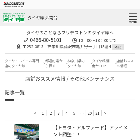
タイヤ館 湘南台
タイヤのことならブリヂストンのタイヤ館へ
0466-80-5101
10：00～18：30まで
〒252-0813 神奈川県藤沢市亀井野一丁目15番4
Map
タイヤ・ホイール専門
都道府県か
神奈川県の
タイヤ館 湘
店舗おスス
店のタイヤ館
ら探す
タイヤ館
南台TOP
メ情報
店舗おススメ情報 / その他メンテナンス
記事一覧
<
1
2
3
4
5
…
20
21
>
【トヨタ・アルファード】アライメ
ント調整！！