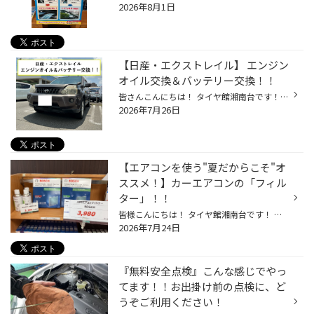
2026年8月1日
【日産・エクストレイル】 エンジン
オイル交換＆バッテリー交換！！
皆さんこんにちは！ タイヤ館湘南台です！！ 本日のご紹介作業 【日産・エクストレイル】の タイヤ交換を紹介します！！ まずは、エンジンオイルの交換から！ 今回は、エンジンオイルの交換のみでしたので 「オイルの上抜き機」を使用します！！ 真っ黒になった古いエンジンオイルを抜き終ったら 新...
2026年7月26日
【エアコンを使う"夏だからこそ"オ
ススメ！】カーエアコンの「フィル
ター」！！
皆様こんにちは！ タイヤ館湘南台です！ 夏至も過ぎ 夏の本番が近付いてきて 気温もどんどんと上がってきております。 運転中のカーエアコンが欠かせなくなってきました。 そんなカーエアコンにも「フィルター」がついております！ ソレがこちら↓↓ こちらは、当店の作業車のフィルター 外気を取り込...
2026年7月24日
『無料安全点検』こんな感じでやっ
てます！！お出掛け前の点検に、ど
うぞご利用ください！