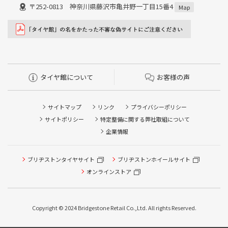
〒252-0813 神奈川県藤沢市亀井野一丁目15番4
Map
タイヤ館について
お客様の声
サイトマップ
リンク
プライバシーポリシー
サイトポリシー
特定整備に関する弊社取組について
企業情報
タイヤ点検・安全点検/タイヤ履き替え/オイル交換/その他
ブリヂストンタイヤサイト
ブリヂストンホイールサイト
ピット作業の予約
オンラインストア
クローク契約会員専用タイヤ履き替え※タイヤ履き替えを
希望のクローク契約会員の方はこちらを選択ください
Copyright © 2024 Bridgestone Retail Co.,Ltd. All rights Reserved.
本日のタイヤ履き替え順番待ち予約 ※クローク契約会員の
方はご利用いただけません