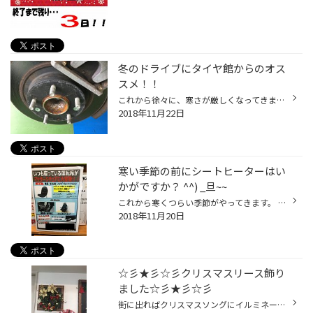
冬のドライブにタイヤ館からのオス
スメ！！
これから徐々に、寒さが厳しくなってきますよね？ 寒くなると、道路に凍結防止剤が散布されます。 凍結防止剤の成分は「塩化ナトリウム」や「塩化カルシウム」が主成分になります。 塩の成分を含んでいるので、そのまま放置してしまうと、大事な車が『サビ』だらけになってしまいます。 タイヤ館で...
2018年11月22日
寒い季節の前にシートヒーターはい
かがですか？ ^^) _旦~~
これから寒くつらい季節がやってきます。 朝の寒い車内を体から温めてくれるもの・・・・・ それは・・・・・・シートヒーターです。 在ると本・・・・・・・・・・・・当・・・・・・・・・・・・・・・・・・・・に便利っす！!(^^)! 腰が腰痛の方やヘルニア持ちにはもってこいの商品です。 しかも...
2018年11月20日
☆彡★彡☆彡クリスマスリース飾り
ました☆彡★彡☆彡
街に出ればクリスマスソングにイルミネーション… ちょっとずつ年末が近づいているんだなぁ…と思うけど全然実感ナシ(;'∀') 年内の休みの日には大掃除に年賀状準備…まだまだのんびりです… でも気持ちは盛り上げたい！ 自宅のツリーも先日のお休みに子供たちと飾りました。 お店の飾りつけもクリスマス...