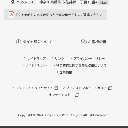
〒252-0813 神奈川県藤沢市亀井野一丁目15番4
Map
タイヤ館について
お客様の声
サイトマップ
リンク
プライバシーポリシー
サイトポリシー
特定整備に関する弊社取組について
企業情報
ブリヂストンタイヤサイト
ブリヂストンホイールサイト
タイヤ点検・安全点検/タイヤ履き替え/オイル交換/その他
ピット作業の予約
オンラインストア
クローク契約会員専用タイヤ履き替え※タイヤ履き替えを
希望のクローク契約会員の方はこちらを選択ください
Copyright © 2024 Bridgestone Retail Co.,Ltd. All rights Reserved.
本日のタイヤ履き替え順番待ち予約 ※クローク契約会員の
方はご利用いただけません