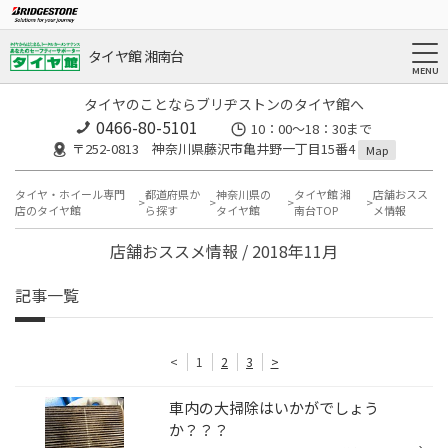
タイヤ館 湘南台
タイヤのことならブリヂストンのタイヤ館へ
0466-80-5101
10：00～18：30まで
〒252-0813 神奈川県藤沢市亀井野一丁目15番4
Map
タイヤ・ホイール専門
都道府県か
神奈川県の
タイヤ館 湘
店舗おスス
店のタイヤ館
ら探す
タイヤ館
南台TOP
メ情報
店舗おススメ情報 / 2018年11月
記事一覧
<
1
2
3
>
車内の大掃除はいかがでしょう
か？？？