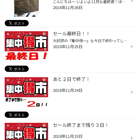
こんにちは～ いよいよ11月も最終週！ほんのすこ～し年末を意識してきませんか？？？ なので今週オススメしたいのは車内の大掃除!!! これは車のエアコンフィルターです！ホコリやごみがビッシリついていて これでは車内にも嫌～な空気が入り、臭いも気になります((+_+)) 新品のエアコンフィルターに...
2018年11月26日
セール最終日！！
大好評の『集中得一』も今日で終わってしまいます。 スタッドレスや夏用タイヤを検討している方はお早めに！！
2018年11月25日
あと２日で終了！
2018年11月24日
セール終了まで残り３日！
2018年11月23日