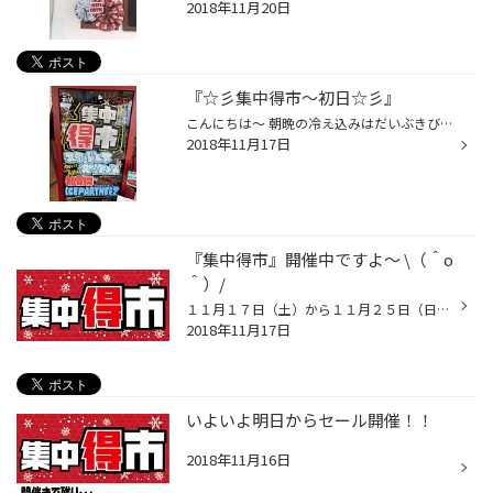
2018年11月20日
『☆彡集中得市～初日☆彡』
こんにちは～ 朝晩の冷え込みはだいぶきびしいものの、日中のこの暖かさ最高ですね☆ でも確実に冬は近づいております!!! 冬の準備はお済でしょうか？？ご家庭で冬物コートをだしたり、暖房器具を準備はしたけど スタッドレス（冬用タイヤ）の準備はまだしてない…ってことはありませんか？？？ 本日...
2018年11月17日
『集中得市』開催中ですよ～ \（＾o
＾）/
１１月１７日（土）から１１月２５日（日）集中得市セール開催します！！スタッドレスタイヤをご購入するなら今がチャンスです！！ 夏用タイヤもお買い得！！是非ご来店下さい。
2018年11月17日
いよいよ明日からセール開催！！
2018年11月16日