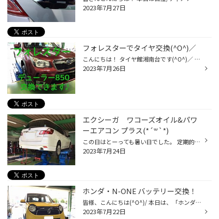
2023年7月27日
フォレスターでタイヤ交換(^O^)／
こんにちは！ タイヤ館湘南台です(^O^)／ 本日はフォレスターでタイヤ交換の事例です！ タイヤ交換の時期にきていた為 当店をご利用頂きました！ 本日交換して頂きましたタイヤは デューラーH/L850 SUV4x4専用タイヤになります。 乗り心地や静かさに特化しておりまして 大変ご好評いただいておりま...
2023年7月26日
エクシーガ ワコーズオイル&パワ
ーエアコン プラス(*´꒳`*)
この日はとーっても暑い日でした。 定期的にオイル交換でご来店頂いているお客様です。 いつものオイルは ワコーズのプロステージS 10w40です。 オイル交換2回に1回の目安でフィルター（エレメント）交換もしてもらっています。 そしてこの気温で気になって、作業させていただいたのはこちらです！...
2023年7月24日
ホンダ・N-ONE バッテリー交換！
皆様、こんにちは(^O^)/ 本日は、「ホンダ・N-ONE」の バッテリー交換をさせて頂きました！ 交換したバッテリーは、 GSユアサ「エコRレボリューション」！ アイドリングストップ車対応！ 高速充電・長寿命！と 最近のエコカーに必要な機能が詰まった 高性能バッテリーです♪ 詳しくはこちら こちらが...
2023年7月22日