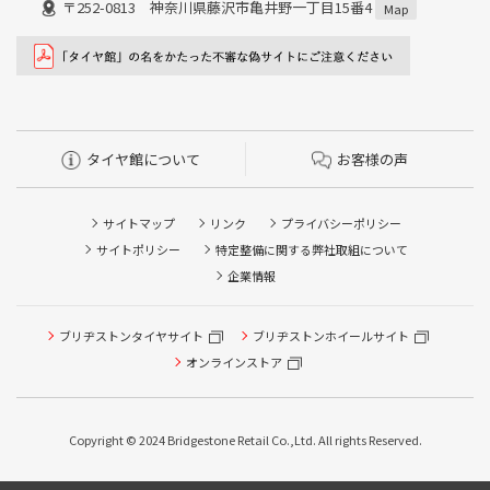
〒252-0813 神奈川県藤沢市亀井野一丁目15番4
Map
タイヤ館について
お客様の声
サイトマップ
リンク
プライバシーポリシー
サイトポリシー
特定整備に関する弊社取組について
企業情報
ブリヂストンタイヤサイト
ブリヂストンホイールサイト
タイヤ点検・安全点検/タイヤ履き替え/オイル交換/その他
ピット作業の予約
オンラインストア
クローク契約会員専用タイヤ履き替え※タイヤ履き替えを
希望のクローク契約会員の方はこちらを選択ください
Copyright © 2024 Bridgestone Retail Co.,Ltd. All rights Reserved.
本日のタイヤ履き替え順番待ち予約 ※クローク契約会員の
方はご利用いただけません