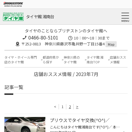
タイヤ館 湘南台
タイヤのことならブリヂストンのタイヤ館へ
0466-80-5101
10：00～18：30まで
〒252-0813 神奈川県藤沢市亀井野一丁目15番4
Map
タイヤ・ホイール専門
都道府県か
神奈川県の
タイヤ館 湘
店舗おスス
店のタイヤ館
ら探す
タイヤ館
南台TOP
メ情報
店舗おススメ情報 / 2023年7月
記事一覧
<
1
2
>
プリウスでタイヤ交換(^O^)／
こんにちはタイヤ館湘南台です(^O^)／ 本日はプリウスでタイヤ交換とアライメントの事例ですd(￣ ￣) 前回の交換から3年が経過して タイヤ交換の時期が近づいていたので 報告後、交換をさせて頂きました(^O^)／ 今回、交換して頂きましたタイヤは レグノですd(￣ ￣) 静粛性、乗り心地に優れたタイ...