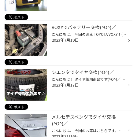
VOXYでバッテリー交換(^O^)／
こんにちは、 今回のお車 TOYOTA VOXY！(写真撮り忘れましたm(_ _)m) ではでは、交換して行きます。 交換前の画像がこちらです、 そして、 今回お取付けさせて頂く商品がこちらです、 GS YUASA ECO.R HIGH CLASS 交換後の画像がこちらです、 これで安心してお乗りいただけるかと思います。 今回...
2023年7月19日
シエンタでタイヤ交換(^O^)／
こんにちは！ タイヤ館湘南台です(^O^)／ 本日はシエンタでタイヤ交換の事例です。 タイヤ交換の時期のため 交換して頂きました♪( ´▽｀) 本日交換したタイヤはセイバーリングです(^O^)／ お買い求めやすいタイヤとなっておりますd(￣ ￣) 新品に交換した後車両に取り取り付けます。 タイヤも新しく...
2023年7月17日
メルセデスベンツでタイヤ交換
(^O^)／
こんにちは、 今回のお車はこちらです、 メルセデスベンツ 交換前のタイヤがこちらです。 今回お取付けさせて頂く商品がこちらです、 POTENZA S007A ハブ部分の防錆作業も行います。 タイヤの交換完了しました。 お車にお取付けして行きます。 交換作業完了しました(^O^)／ 今回は、 ご来店頂きまし...
2023年7月16日