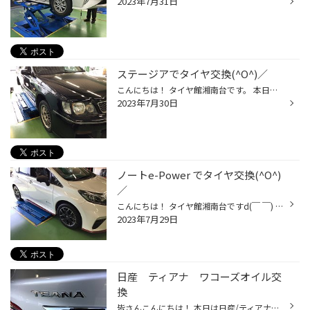
2023年7月31日
ステージアでタイヤ交換(^O^)／
こんにちは！ タイヤ館湘南台です。 本日はステージアでタイヤ交換の事例ですd(￣ ￣) タイヤがパンクしてしまっていたので 通勤時の安全の為に 4本交換させて頂きました(^O^)／ 交換して頂いたタイヤはポテンザです(^O^)／ 赤いラベルが目印です♪( ´▽｀) 新品にすると見た目もかわりますね。 本日...
2023年7月30日
ノートe-Power でタイヤ交換(^O^)
／
こんにちは！ タイヤ館湘南台ですd(￣ ￣) 本日のお車はこちらです(๑>◡<๑) 本日はノートe powerでタイヤ交換の事例です。 ポテンザでの交換です。 ポテンザRE–71RSです。 新しいものに変えると雰囲気も変わりますね！ 本日はご利用ありがとうございました、 お車のタイヤ交換・オイル交換・バッテリ...
2023年7月29日
日産 ティアナ ワコーズオイル交
換
皆さんこんにちは！ 本日は日産/ティアナのオイル交換です！ それでは作業に移ります！ まずはオイルを抜きます！ こんなに抜けます！ 本日使用するオイルはこちら！ ワコーズ/プロステージSです！ 本日は抜き替えのみになりますのでオイルを補充して 作業終了です！ オイル交換は定期的行うのがお...