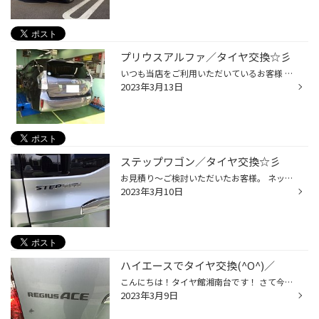
プリウスアルファ／タイヤ交換☆彡
いつも当店をご利用いただいているお客様 タイヤの点検より交換へのお話になりました。 残溝はまだ残っていて車検も通るので早急に！と いうワケではありませんでした。 ただ、使用年数としては5年使用していて 細かいヒビ割れが少し出ていました。 状態をお伝えし、来月からのタイヤ価格値上げとい...
2023年3月13日
ステップワゴン／タイヤ交換☆彡
お見積り〜ご検討いただいたお客様。 ネットで価格が安いのあったけど不安で… 純正装着タイヤから3年半くらいのご使用で交換になりました。 静粛性、乗り心地重視で、お選びいただいたのは 【 レグノ GRVⅡ 】 作業になります。 タイヤ交換〜タイヤ取付け面の錆どめ施工になります。 ↓ ↓ ...
2023年3月10日
ハイエースでタイヤ交換(^O^)／
こんにちは！タイヤ館湘南台です！ さて今日はハイエースでタイヤ交換の事例です(^O^)／ 働く車のハイエースのタイヤもお取扱いがあります。 エコピアR710を交換して頂きました。 タイヤ交換後です(^O^)／ タイヤ交換前のタイヤです。 新しいタイヤにして安心ですね(^O^)／ 本日はありがとうござい...
2023年3月9日