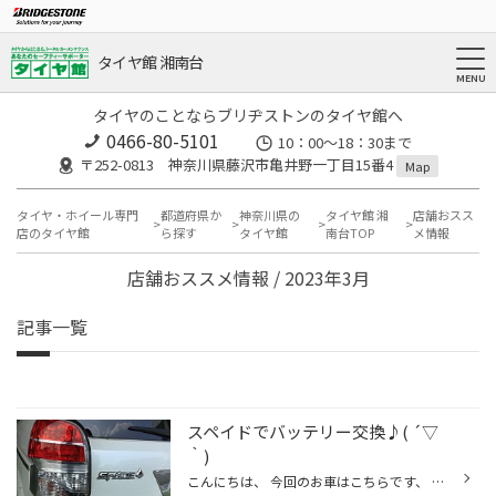
タイヤ館 湘南台
タイヤのことならブリヂストンのタイヤ館へ
0466-80-5101
10：00～18：30まで
〒252-0813 神奈川県藤沢市亀井野一丁目15番4
Map
タイヤ・ホイール専門
都道府県か
神奈川県の
タイヤ館 湘
店舗おスス
店のタイヤ館
ら探す
タイヤ館
南台TOP
メ情報
店舗おススメ情報 / 2023年3月
記事一覧
スペイドでバッテリー交換♪( ´▽
｀)
こんにちは、 今回のお車はこちらです、 トヨタ スペイド ではでは、 作業に進んで行きます(๑>◡<๑) 現在ご使用頂いておりました商品がこちらです。 今回お取付けさせて頂く商品がこちらです♪( ´▽｀) GSユアサ ECO.R 現在も同じ商品をお使い頂いておりました。 交換作業完了です♪ 今回の作業はこちら...