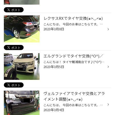
レクサスRXでタイヤ交換(๑>◡<๑)
こんにちは、 今回のお車はこちらです。 レクサス RX ではでは、作業に進んでいきます。 現在のタイヤの状態がこちらです。 今回お取付けさせて頂く商品がこちらです、 REGNO GRVⅡ 交換作業完了しました。 これで、安心してお乗り頂けると思いいます。 今回はご来店頂きまして誠にありがとうござい...
2023年3月8日
エルグランドでタイヤ交換(^O^)／
こんにちは！ タイヤ館湘南台です♪(^O^)／ 本日はエルグランドでタイヤ交換の事例です♪( ´▽｀) 今回もレグノにして頂きました♪ 今回はミニバン用ではなくGR-XIIです(^O^)／ 同じサイズでもミニバン用やセダン用ありますので 選択肢は広がりますねd(￣ ￣) タイヤ取り外して交換して作業完了です♪( ´...
2023年3月5日
ヴェルファイアでタイヤ交換とアラ
イメント調整(๑>◡<๑)
こんにちは、 今回のお車はこちらです。 トヨタ ヴェルファイア ではでは、 作業に進んできます。 現在のタイヤの状態がこちらです。 今回お取り付けさせて頂く商品がこちらです、 REGNO GRVⅡ ハブ部分の防錆施工も行います。 タイヤ交換も完了しましたので、 アライメント調整に進んで行きます。 ...
2023年3月4日