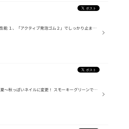
さまざまな冬道に効く優れた総合性能 １、「アクティブ発泡ゴム２」でしっかり止まる、曲がる。 水路の表面を親水性素材でコーティングし、気泡の内壁に沿って水を入り込みやすくすることで、タイヤが滑る原因である路面の水膜を積極的に除去する「アクティブ発泡ゴム」がさらに進化。粒径の小さい...
こんにちゎ。。。 趣味のネイルも夏～秋っぽいネイルに変更！ スモーキーグリーンで、一気に秋感♪ ポイントの薬指＆親指は茶色を入れたピーコックというデザイン。 残暑厳しいですが、ファッションはさきどり～ですが、 タイヤもさきどり～ まもなく９月１日より新商品スタッドレスVRX2が発売されま...