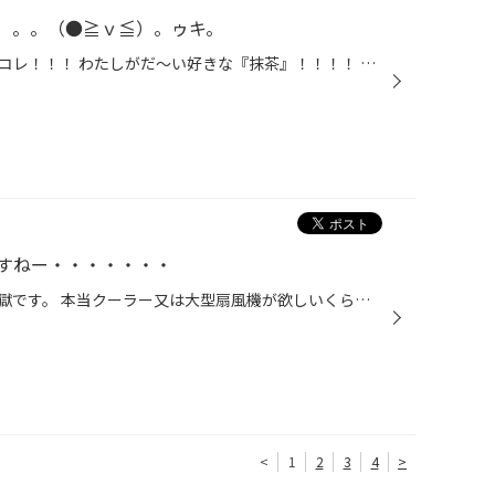
）。。（●≧ｖ≦）。ゥキ。
先日、おみやげでいただいたのがコレ！！！ わたしがだ～い好きな『抹茶』！！！！ しかも 京都の代表的おみやげ。「京みがわの抹茶プリン」♪～♪～♪～ 子供が産まれる前はよく京都旅行に行っていて必ず買うおみやげは この抹茶プリンで。。。 しかも 頂いたのは濃い味の方！！！濃い味はまだ食べた...
すねー・・・・・・・
今日はとても暑くＰＩＴも灼熱地獄です。 本当クーラー又は大型扇風機が欲しいくらいです。 この暑さでエンジンルームのウィンドウォッシャー液が蒸発してしまい、無くなってるお客様が 多数います。 今年の暑さと雨でなくなってないかチェックしてみてくださいね(^^♪ 当店でも販売してますよ～
<
1
2
3
4
>