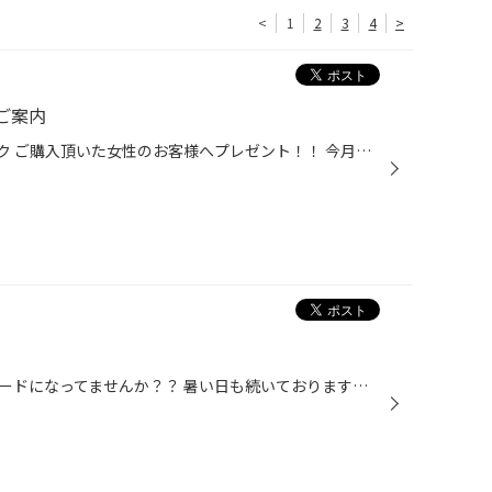
<
1
2
3
4
>
ご案内
毎月１～７日はレディースウィーク ご購入頂いた女性のお客様へプレゼント！！ 今月は【激吸収】キッチンタオル です！！！ 快適にお待ち頂く為に女性誌やドリンクコーナーも完備しております！ お子様連れでも安心のキッズコーナーも完備！ この機会に是非ご来店、ご利用ください！！
お盆休みも過ぎて皆様、お疲れモードになってませんか？？ 暑い日も続いておりますので体調にはご注意下さい！！ しかし疲れているのは車も一緒！！ 夏のロングドライブ、行楽・帰省と皆様と共にクルマも頑張りましたよ！ クルマもメンテナンスしませんか？？ オイル交換も承っておりますよ！！ 頑...