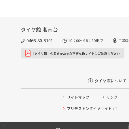
タイヤ館 湘南台
0466-80-5101
〒25
10：00～18：30まで
タイヤ館について
サイトマップ
リンク
タイヤ点検・安全点検/タイヤ履き替え/オイル交換/その
ブリヂストンタイヤサイト
クローク契約会員専用タイヤ履き替え※タイヤ履き替えを
本日のタイヤ履き替え順番待ち予約 ※クローク契約会員