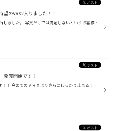
望のVRX2入りました！！
９月１日より販売開始の商品が入荷しました。 写真だけでは満足しないというお客様！！ 現品がございますので是非、足を運んでください！ ご来店をお待ちしております。
2 発売開始です！
9月1日よりＶＲＸ2が発売されます！！ 今までのＶＲＸよりさらにしっかり止まる！さらにしっかり曲がる！だから安心感が違う！ これからスタッドレスを購入するんで在れば手に入りずらくなる前に予約なんていかがですか？ カタログも当店は用意して在ります。 検討中の方は是非、ご来店くださいね！...