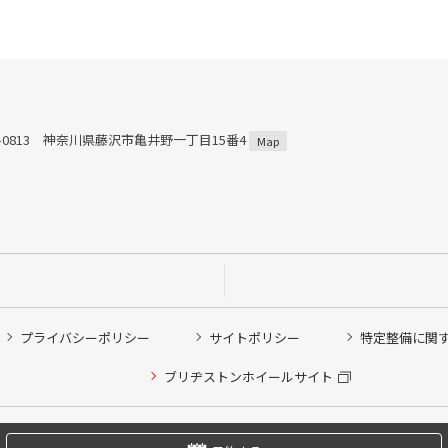
2-0813 神奈川県藤沢市亀井野一丁目15番4
Map
プライバシーポリシー
サイトポリシー
特定整備に関
他ピット作業の予約
ブリヂストンホイールサイト
希望のクローク契約会員の方はこちらを選択ください
の方はご利用いただけません
Copyright © 2024 Bridgestone Retail Co.,Ltd. All rights Reserved.