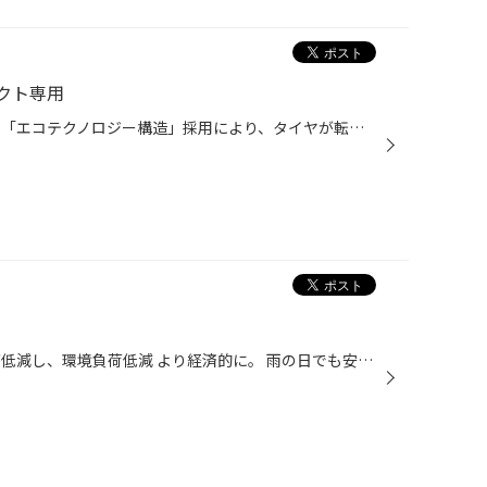
ンパクト専用
ハイレベルな低燃費性能を実現。 「エコテクノロジー構造」採用により、タイヤが転がるときに発生するエネルギーロスを低減し、ウェット性能やライフ性能と両立した高い低燃費性能を実現。 偏摩耗を抑制する軽・コンパクト専用パタンとブリヂストン独自技術のULTIMATアルティメット EYEアイ™ により...
低燃費性能が進化。 転がり抵抗が低減し、環境負荷低減 より経済的に。 雨の日でも安心感が長続き、 雨の日の安全性能が進化。 NH200は摩耗しても ウェット性能が低下しにくい 雨の日の安心感が長持ち