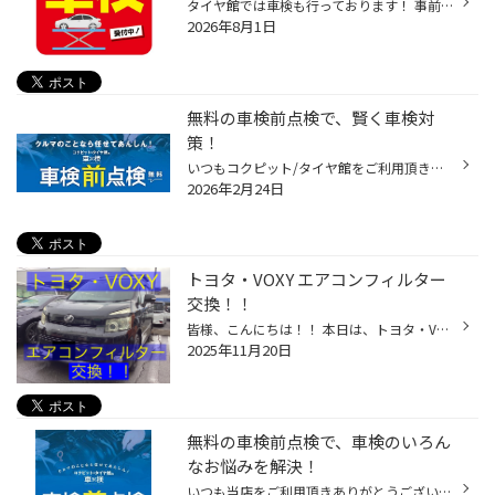
タイヤ館では車検も行っております！ 事前のご予約で代車も無料でお出し致します。 お気軽にお問い合わせ下さい。
2026年8月1日
無料の車検前点検で、賢く車検対
策！
いつもコクピット/タイヤ館をご利用頂きありがとうございます。 今回は、コクピット/タイヤ館がオススメする「車検前点検」についてご紹介いたします。 【車検前点検は、出費を集中させない、かしこい車検対策です】 ・車検って何？よく分からなくて不安・・・。 ・できれば車検の出費を抑えたい・...
2026年2月24日
トヨタ・VOXY エアコンフィルター
交換！！
皆様、こんにちは！！ 本日は、トヨタ・VOXY の エアコンフィルター交換をさせて頂きました！！ 先日、投稿させて頂きましたが 途中投稿になってしまいました ごめんなさい！！ 交換する前の古いフィルターがこちら！！↓ こちらのフィルターはお仕事でいっぱい走られるようで ホコリや塵・ゴミがい...
2025年11月20日
無料の車検前点検で、車検のいろん
なお悩みを解決！
いつも当店をご利用頂きありがとうございます。 今回は、「車検」をよりお得にお受けいただくために、 コクピット/タイヤ館がオススメする「車検前点検」についてご紹介いたします。 【車検前点検は、出費を集中させない、かしこい車検の受け方】 ・車検って何？車検って良く分からない！ ・はじめ...