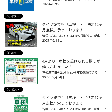
2025年8月5日
タイヤ館でも『車検』・『法定12ヶ
月点検』承っております
皆様こんにちは！！ 本日のご紹介は、新車ですと 3年、それ以外の一般自家用車で、2年毎の行事。。。 『車検』 そして、意外と忘れがちな、１年に１回の『法定12ヶ月点検』 当店で受付し、提携の整備工場で実施しています。 お車でご来店いただければ、概算のお見積りもできます。 車検は、満了日の...
2025年6月9日
4月より、車検を受けられる期間が
延長されました！
車検満了日の2か月前から車検受験できるようになったことご存知ですか？ 2025年4月より、道路運送車両法施行規則等が改正され 「車検証の有効期間満了日の2ヵ月前から満了日までの間」に車検を受けても、 残存する有効期限が失われないことになったということで、 車検が非常に込み合う時期を避けた...
2025年5月14日
タイヤ館でも『車検』・『法定12ヶ
月点検』承っております
皆様こんにちは！！ 本日のご紹介は、新車ですと 3年、それ以外の一般自家用車で、2年毎の行事。。。 『車検』 そして、意外と忘れがちな、１年に１回の『法定12ヶ月点検』 当店で受付し、提携の整備工場で実施しています。 お車でご来店いただければ、概算のお見積りもできます。 車検は、満了日の...