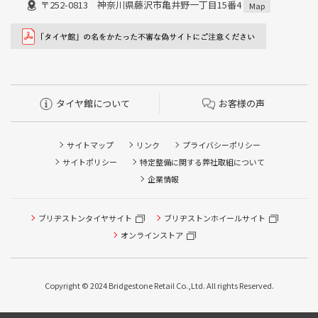
〒252-0813 神奈川県藤沢市亀井野一丁目15番4
Map
タイヤ館について
お客様の声
サイトマップ
リンク
プライバシーポリシー
サイトポリシー
特定整備に関する弊社取組について
企業情報
ブリヂストンタイヤサイト
ブリヂストンホイールサイト
タイヤ点検・安全点検/タイヤ履き替え/オイル交換/その他
ピット作業の予約
オンラインストア
クローク契約会員専用タイヤ履き替え※タイヤ履き替えを
希望のクローク契約会員の方はこちらを選択ください
Copyright © 2024 Bridgestone Retail Co.,Ltd. All rights Reserved.
本日のタイヤ履き替え順番待ち予約 ※クローク契約会員の
方はご利用いただけません