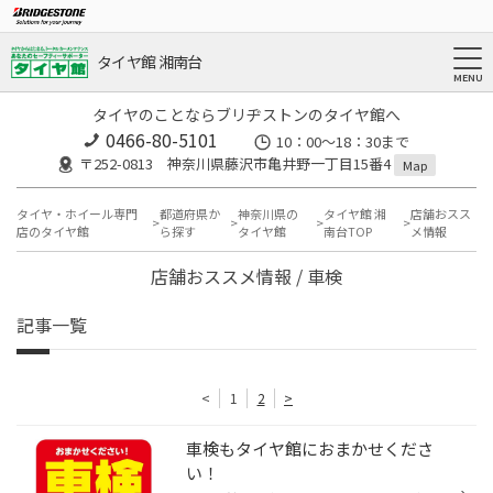
タイヤ館 湘南台
タイヤのことならブリヂストンのタイヤ館へ
0466-80-5101
10：00～18：30まで
〒252-0813 神奈川県藤沢市亀井野一丁目15番4
Map
タイヤ・ホイール専門
都道府県か
神奈川県の
タイヤ館 湘
店舗おスス
店のタイヤ館
ら探す
タイヤ館
南台TOP
メ情報
店舗おススメ情報 / 車検
記事一覧
<
1
2
>
車検もタイヤ館におまかせくださ
い！