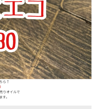
ちら↑
0
り売りオイルで
ます。