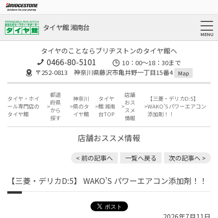
タイヤ館 湘南台
タイヤのことならブリヂストンのタイヤ館へ
0466-80-5101
10：00～18：30まで
〒252-0813 神奈川県藤沢市亀井野一丁目15番4
Map
都道
店舗
タイヤ・ホイ
神奈川
タイヤ
【三菱・デリカD:5】
府県
おス
ール専門店の
県のタ
館 湘南
WAKO’S パワーエアコン
から
スメ
タイヤ館
イヤ館
台TOP
添加剤！！
探す
情報
店舗おススメ情報
< 前の記事へ
一覧へ戻る
次の記事へ >
【三菱・デリカD:5】 WAKO’S パワーエアコン添加剤！！
2026年7月11日