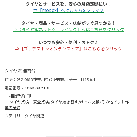
タイヤとサービスを、安心の月額定額払い！
⇒【mobox】へはこちらをクリック
タイヤ・商品・サービス・店舗がすぐ見つかる！
⇒【タイヤ館ネットショッピング】へはこちらをクリック
いつでも安心・便利・おトク♪
⇒【ブリヂストンオンランストア】はこちらをクリック
タイヤ館 湘南台
住所：252-0813神奈川県藤沢市亀井野一丁目15番4
電話番号：
0466-80-5101
相談予約
タイヤ点検・安全点検/タイヤ履き替え/オイル交換/その他ピット作
業の予約
カテゴリ：
タイヤ関連