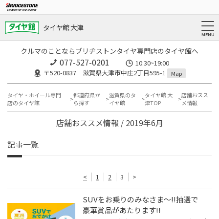
タイヤ館 大津
クルマのことならブリヂストンタイヤ専門店のタイヤ館へ
077-527-0201
10:30~19:00
〒520-0837 滋賀県大津市中庄2丁目595-1
Map
タイヤ・ホイール専門
都道府県か
滋賀県のタ
タイヤ館 大
店舗おスス
店のタイヤ館
ら探す
イヤ館
津TOP
メ情報
店舗おススメ情報 / 2019年6月
記事一覧
<
1
2
3
>
SUVをお乗りのみなさま～!!抽選で
豪華賞品があたります!!