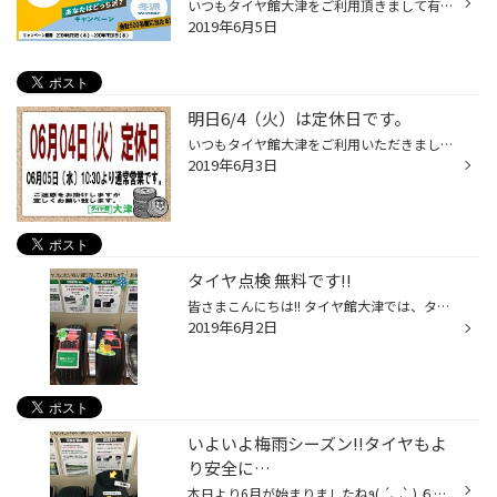
いつもタイヤ館大津をご利用頂きまして有難う御座います★” SUVをお乗りのお客様に嬉しいお知らせですっ!! 6/5（水）～7/31（水）の期間中 ブリヂストンのSUV専用タイヤを4本お買い上げで 夏派・冬派のあなたにぴったりな賞品を抽選でプレゼント★” 対象商品：いずれかを4本セットでご購入されたお客...
2019年6月5日
明日6/4（火）は定休日です。
いつもタイヤ館大津をご利用いただきまして ありがとうございます(´•ㅅ•`)! 明日6/4（火）は定休日とさせて頂きます。 ご利用のお客様にはご迷惑をお掛け致しますが 宜しくお願い致します。 また6/5（水）10:30より元気に営業いたします♪” 安全点検、空気圧点検も無料でおこなっております☆” 2019年...
2019年6月3日
タイヤ点検 無料です!!
皆さまこんにちは!! タイヤ館大津では、タイヤの点検を無料で実施しております。 そろそろ梅雨の時期も近づいてきてますので、 雨の日も増えそうですね・・・＾＾； そんな梅雨時期こそ、タイヤは重要な役割を果たします!! 雨の日が増える梅雨時期、 ミゾが擦り減ったタイヤ（残り溝４ミリ以下）で...
2019年6月2日
いよいよ梅雨シーズン!!タイヤもよ
り安全に…
本日より6月が始まりましたね٩( ´◡` ) ６月と言えば…雨!!梅雨!! ですよね…(´；Д；`) じとじと嫌な季節です(´･ε･̥ˋ๑) ◎そんな季節は車の運転にも十分気をつけなければいけません!! 例えば、タイヤの溝! なかなかお出掛け前に確認したりしないですよね・・・ ですがこれからの時期とっても大切です!...