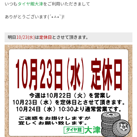
いつも
タイヤ館大津
をご利用いただきまして
ありがとうございます(´•ㅅ•`)!
明日
10/23(水
)
は
定休日
とさせて頂きます。