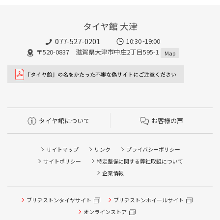
タイヤ館 大津
077-527-0201
10:30~19:00
〒520-0837 滋賀県大津市中庄2丁目595-1
Map
タイヤ館について
お客様の声
サイトマップ
リンク
プライバシーポリシー
サイトポリシー
特定整備に関する弊社取組について
企業情報
ブリヂストンタイヤサイト
ブリヂストンホイールサイト
タイヤ点検・安全点検/タイヤ履き替え/オイル交換/その他
ピット作業の予約
オンラインストア