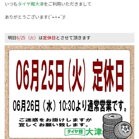
いつも
タイヤ館大津
をご利用いただきまして
ありがとうございます(´•ㅅ•`)!
明日
6/25
（火）
は
定休日
とさせて頂きます