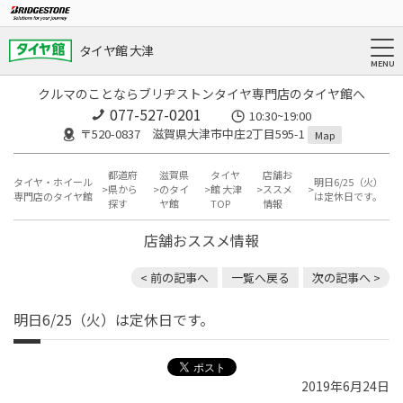
タイヤ館 大津
クルマのことならブリヂストンタイヤ専門店のタイヤ館へ
077-527-0201
10:30~19:00
〒520-0837 滋賀県大津市中庄2丁目595-1
Map
都道府
滋賀県
タイヤ
店舗お
タイヤ・ホイール
明日6/25（火）
県から
のタイ
館 大津
ススメ
専門店のタイヤ館
は定休日です。
探す
ヤ館
TOP
情報
店舗おススメ情報
< 前の記事へ
一覧へ戻る
次の記事へ >
明日6/25（火）は定休日です。
2019年6月24日