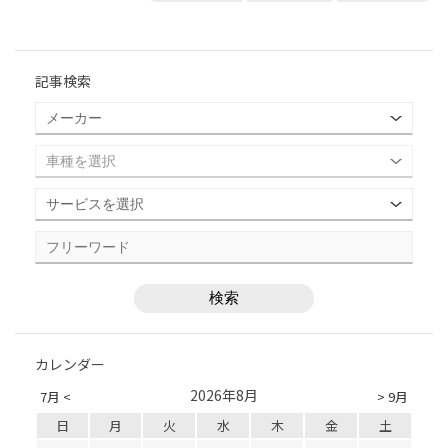
記事検索
カレンダー
2026年8月
7月 <
> 9月
日
月
火
水
木
金
土